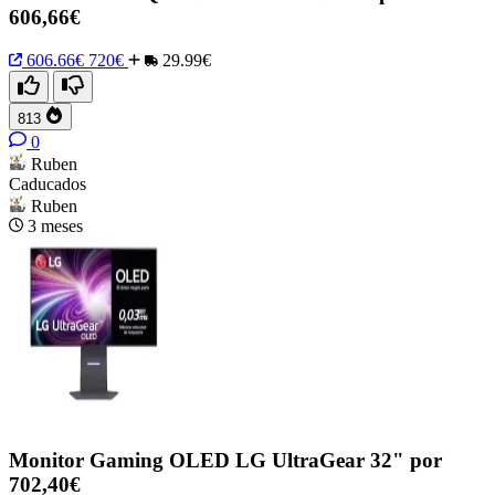
606,66€
606.66€
720€
29.99€
813
0
Ruben
Caducados
Ruben
3 meses
Monitor Gaming OLED LG UltraGear 32" por
702,40€