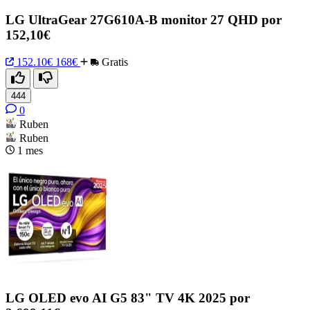
LG UltraGear 27G610A-B monitor 27 QHD por
152,10€
152.10€
168€
Gratis
444
0
Ruben
Ruben
1 mes
LG OLED evo AI G5 83" TV 4K 2025 por