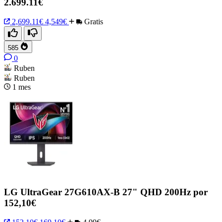
2.699.11€
2,699.11€
4,549€
Gratis
585
0
Ruben
Ruben
1 mes
LG UltraGear 27G610AX-B 27" QHD 200Hz por
152,10€