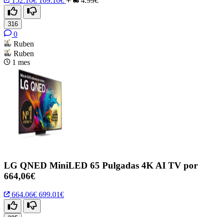
152.10€
169.10€
4.99€
316
0
Ruben
Ruben
1 mes
LG QNED MiniLED 65 Pulgadas 4K AI TV por
664,06€
664.06€
699.01€