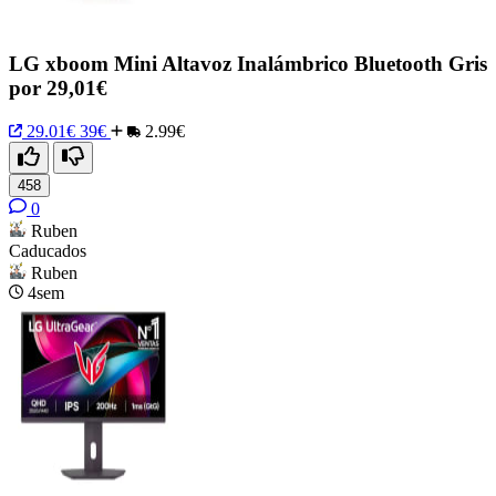
LG xboom Mini Altavoz Inalámbrico Bluetooth Gris
por 29,01€
29.01€
39€
2.99€
458
0
Ruben
Caducados
Ruben
4sem