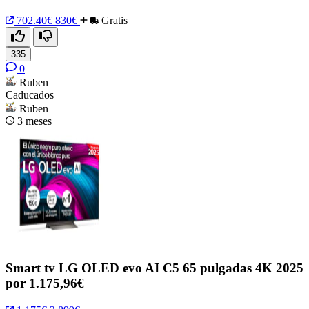
702.40€
830€
Gratis
335
0
Ruben
Caducados
Ruben
3 meses
Smart tv LG OLED evo AI C5 65 pulgadas 4K 2025
por 1.175,96€