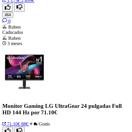
1,175€
2,899€
464
0
Ruben
Caducados
Ruben
3 meses
Monitor Gaming LG UltraGear 24 pulgadas Full
HD 144 Hz por 71.10€
71.10€
88€
Gratis