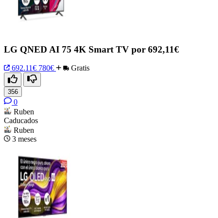
LG QNED AI 75 4K Smart TV por 692,11€
692.11€
780€
Gratis
356
0
Ruben
Caducados
Ruben
3 meses