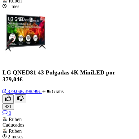
Ruben
1 mes
LG QNED81 43 Pulgadas 4K MiniLED por
379,04€
379.04€
398.99€
Gratis
421
0
Ruben
Caducados
Ruben
2 meses