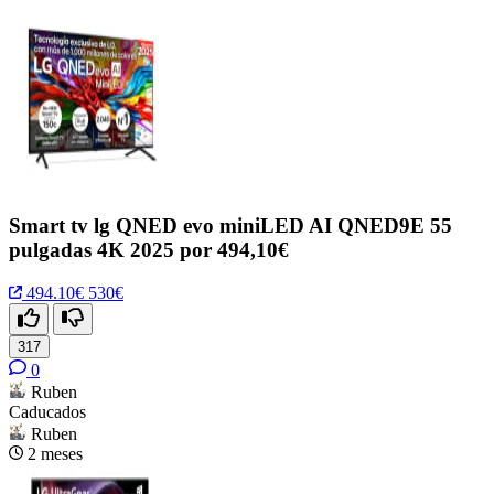
Smart tv lg QNED evo miniLED AI QNED9E 55
pulgadas 4K 2025 por 494,10€
494.10€
530€
317
0
Ruben
Caducados
Ruben
2 meses