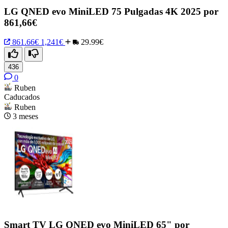
LG QNED evo MiniLED 75 Pulgadas 4K 2025 por
861,66€
861.66€
1,241€
29.99€
436
0
Ruben
Caducados
Ruben
3 meses
Smart TV LG QNED evo MiniLED 65" por