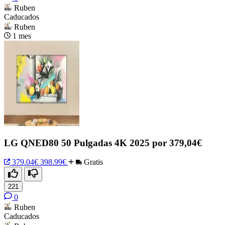
Ruben
Caducados
Ruben
1 mes
LG QNED80 50 Pulgadas 4K 2025 por 379,04€
379.04€
398.99€
Gratis
221
0
Ruben
Caducados