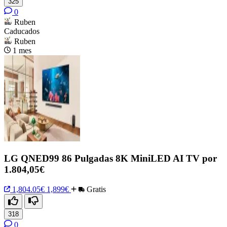
325
0
Ruben
Caducados
Ruben
1 mes
LG QNED99 86 Pulgadas 8K MiniLED AI TV por
1.804,05€
1,804.05€
1,899€
Gratis
318
0