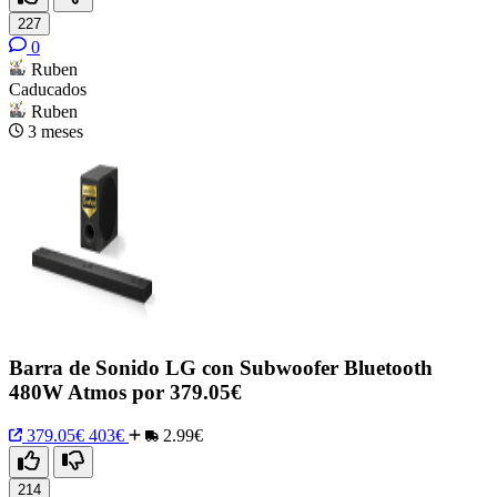
227
0
Ruben
Caducados
Ruben
3 meses
Barra de Sonido LG con Subwoofer Bluetooth
480W Atmos por 379.05€
379.05€
403€
2.99€
214