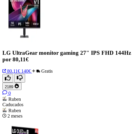
LG UltraGear monitor gaming 27" IPS FHD 144Hz
por 80,11€
80.11€
140€
Gratis
2189
0
Ruben
Caducados
Ruben
2 meses