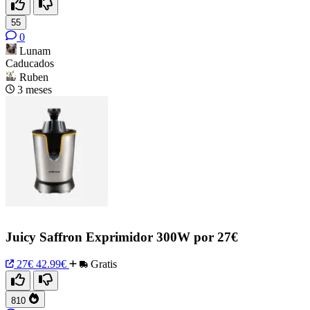
55
0
Lunam
Caducados
Ruben
3 meses
Juicy Saffron Exprimidor 300W por 27€
27€
42.99€
Gratis
810