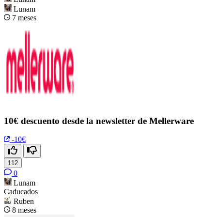
Lunam
7 meses
10€ descuento desde la newsletter de Mellerware
-10€
112
0
Lunam
Caducados
Ruben
8 meses