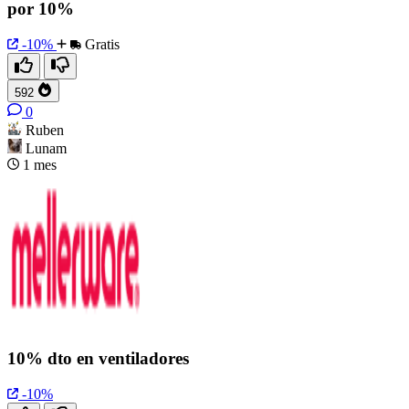
por 10%
-10%
Gratis
592
0
Ruben
Lunam
1 mes
10% dto en ventiladores
-10%