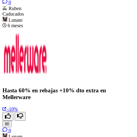
0
Ruben
Caducados
Lunam
6 meses
Hasta 60% en rebajas +10% dto extra en
Mellerware
-10%
80
0
Lunam