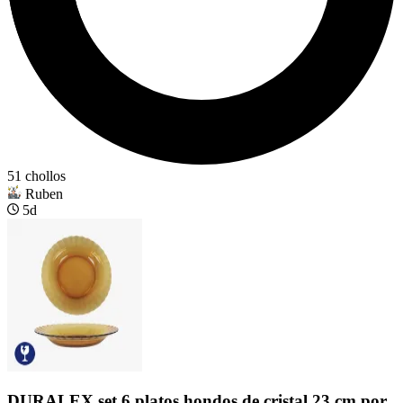
51 chollos
Ruben
5d
DURALEX set 6 platos hondos de cristal 23 cm por