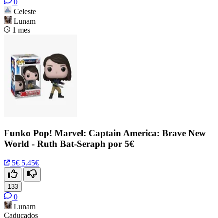
0
Celeste
Lunam
1 mes
Funko Pop! Marvel: Captain America: Brave New
World - Ruth Bat-Seraph por 5€
5€
5.45€
133
0
Lunam
Caducados