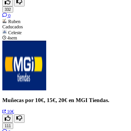
332
0
Ruben
Caducados
Celeste
4sem
Muñecas por 10€, 15€, 20€ en MGI Tiendas.
10€
111