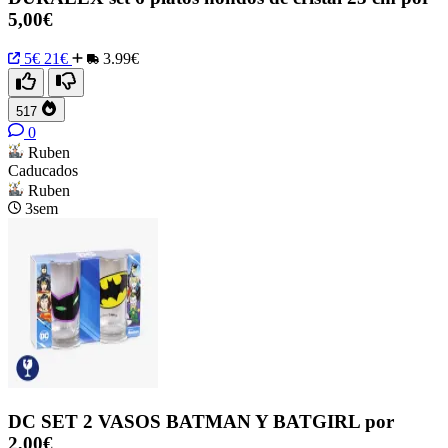
5,00€
5€
21€
3.99€
517
0
Ruben
Caducados
Ruben
3sem
DC SET 2 VASOS BATMAN Y BATGIRL por
2,00€