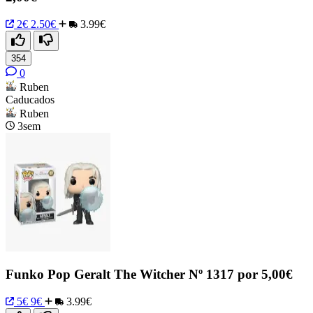
2€
2.50€
3.99€
354
0
Ruben
Caducados
Ruben
3sem
Funko Pop Geralt The Witcher Nº 1317 por 5,00€
5€
9€
3.99€