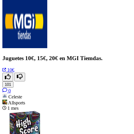
Juguetes 10€, 15€, 20€ en MGI Tiemdas.
10€
101
0
Celeste
Allsports
1 mes