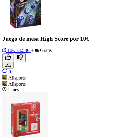
Juego de mesa High Score por 10€
10€
13.58€
Gratis
152
0
Allsports
Allsports
1 mes