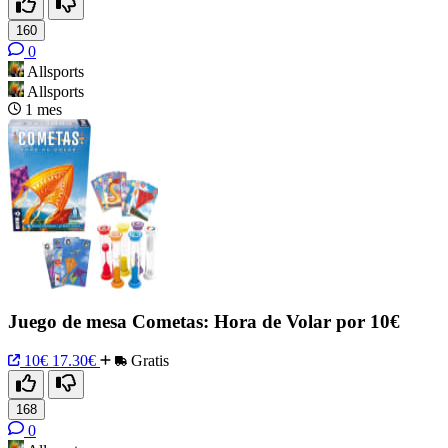
160
0
Allsports
Allsports
1 mes
Juego de mesa Cometas: Hora de Volar por 10€
10€
17.30€
Gratis
168
0