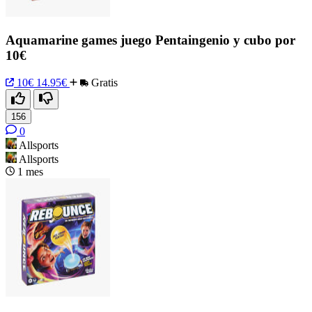
Aquamarine games juego Pentaingenio y cubo por
10€
10€
14.95€
Gratis
156
0
Allsports
Allsports
1 mes