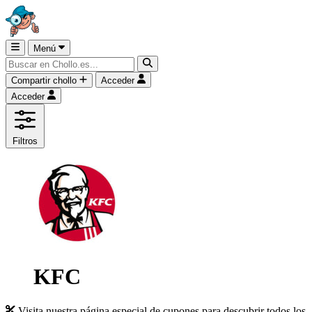
Menú
Compartir chollo
Acceder
Acceder
Filtros
KFC
Visita nuestra página especial de cupones para descubrir todos los