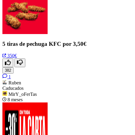
5 tiras de pechuga KFC por 3,50€
350€
382
1
Ruben
Caducados
MirY_oFerTas
8 meses