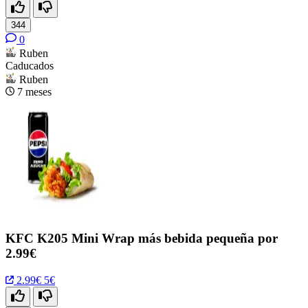
344
0
Ruben
Caducados
Ruben
7 meses
KFC K205 Mini Wrap más bebida pequeña por
2.99€
2.99€
5€