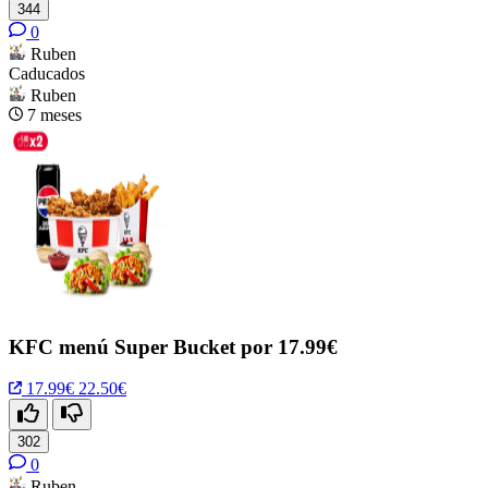
344
0
Ruben
Caducados
Ruben
7 meses
KFC menú Super Bucket por 17.99€
17.99€
22.50€
302
0
Ruben