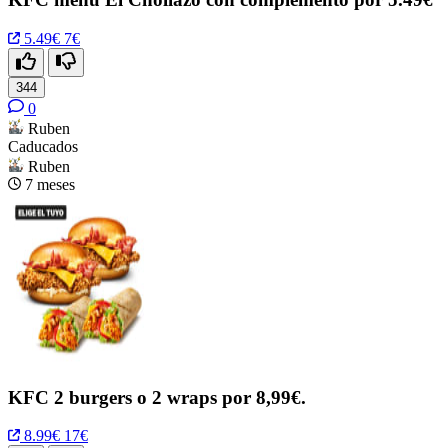
5.49€
7€
344
0
Ruben
Caducados
Ruben
7 meses
KFC 2 burgers o 2 wraps por 8,99€.
8.99€
17€