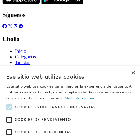
Síguenos
Chollo
Inicio
Categorías
Tiendas
Gratis
×
Ese sitio web utiliza cookies
Acerca de
Este sitio web usa cookies para mejorar la experiencia del usuario. Al
utilizar nuestro sitio web, usted acepta todas las cookies de acuerdo
Sobre nosotros
Contacto
con nuestra Política de cookies.
Más información
Reglas de publicación
COOKIES ESTRICTAMENTE NECESARIAS
Información legal
COOKIES DE RENDIMIENTO
Privacidad
COOKIES DE PREFERENCIAS
Declaración de cookies
Términos y condiciones