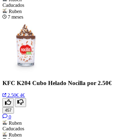
Caducados
Ruben
7 meses
KFC K204 Cubo Helado Nocilla por 2.50€
2.50€
4€
457
0
Ruben
Caducados
Ruben