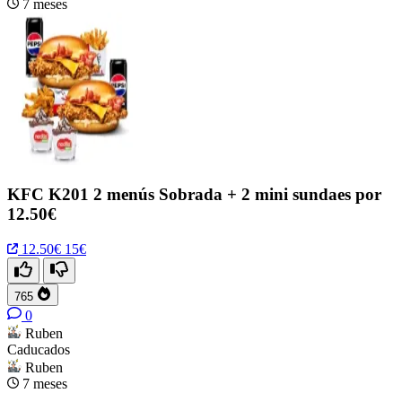
7 meses
KFC K201 2 menús Sobrada + 2 mini sundaes por
12.50€
12.50€
15€
765
0
Ruben
Caducados
Ruben
7 meses