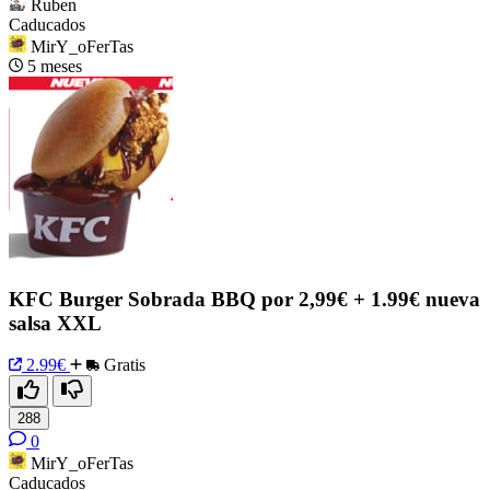
Ruben
Caducados
MirY_oFerTas
5 meses
KFC Burger Sobrada BBQ por 2,99€ + 1.99€ nueva
salsa XXL
2.99€
Gratis
288
0
MirY_oFerTas
Caducados