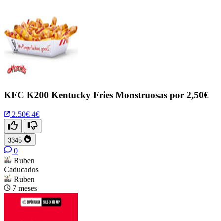
KFC K200 Kentucky Fries Monstruosas por 2,50€
2.50€
4€
3345
0
Ruben
Caducados
Ruben
7 meses