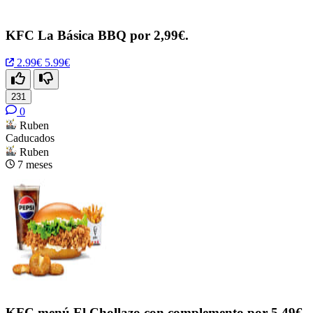
KFC La Básica BBQ por 2,99€.
2.99€
5.99€
231
0
Ruben
Caducados
Ruben
7 meses
KFC menú El Chollazo con complemento por 5.49€