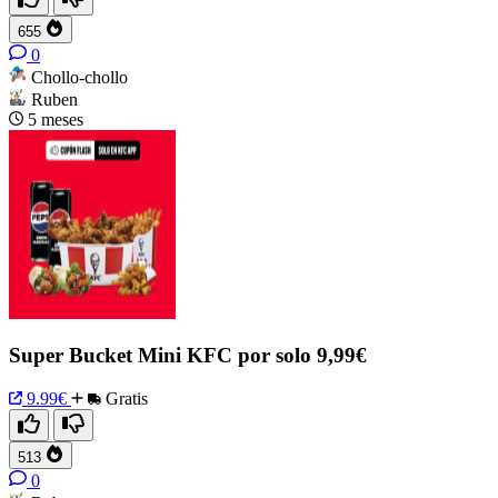
655
0
Chollo-chollo
Ruben
5 meses
Super Bucket Mini KFC por solo 9,99€
9.99€
Gratis
513
0