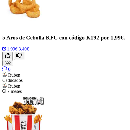
5 Aros de Cebolla KFC con código K192 por 1,99€.
1.99€
3.40€
392
0
Ruben
Caducados
Ruben
7 meses