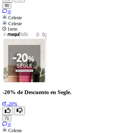
90
0
Celeste
Celeste
1sem
-20% de Descuento en Segle.
-20%
71
0
Celeste