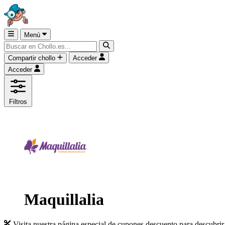
Menú
Compartir chollo
Acceder
Acceder
Filtros
Maquillalia
Visita nuestra página especial de cupones descuento para descubrir