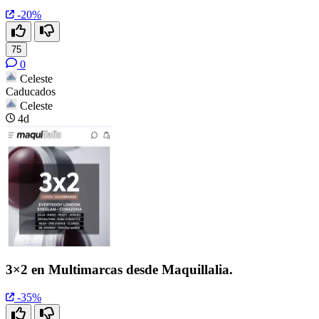
-20%
75
0
Celeste
Caducados
Celeste
4d
3×2 en Multimarcas desde Maquillalia.
-35%