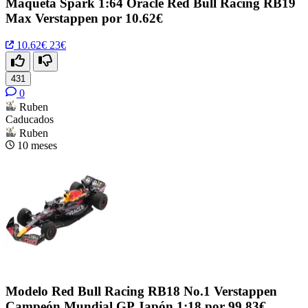
Maqueta Spark 1:64 Oracle Red Bull Racing RB19
Max Verstappen por 10.62€
10.62€
23€
431
0
Ruben
Caducados
Ruben
10 meses
Modelo Red Bull Racing RB18 No.1 Verstappen
Campeón Mundial GP Japón 1:18 por 99.83€