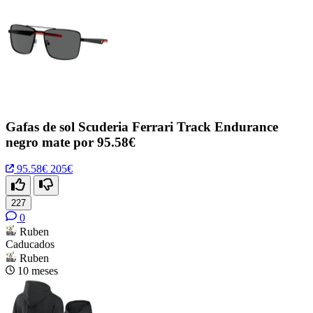
Gafas de sol Scuderia Ferrari Track Endurance
negro mate por 95.58€
95.58€
205€
227
0
Ruben
Caducados
Ruben
10 meses