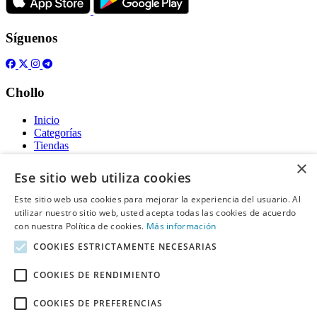
Síguenos
Chollo
Inicio
Categorías
Tiendas
Gratis
×
Ese sitio web utiliza cookies
Acerca de
Este sitio web usa cookies para mejorar la experiencia del usuario. Al
utilizar nuestro sitio web, usted acepta todas las cookies de acuerdo
Sobre nosotros
Contacto
con nuestra Política de cookies.
Más información
Reglas de publicación
COOKIES ESTRICTAMENTE NECESARIAS
Información legal
COOKIES DE RENDIMIENTO
Privacidad
COOKIES DE PREFERENCIAS
Declaración de cookies