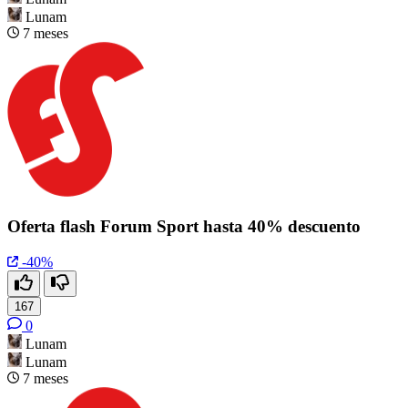
Lunam
7 meses
Oferta flash Forum Sport hasta 40% descuento
-40%
167
0
Lunam
Lunam
7 meses