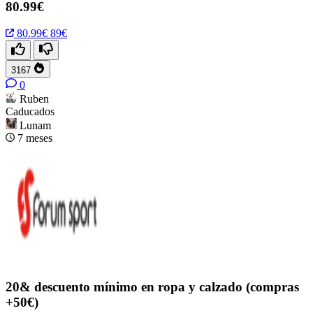
80.99€
80.99€
89€
3167
0
Ruben
Caducados
Lunam
7 meses
20& descuento mínimo en ropa y calzado (compras
+50€)