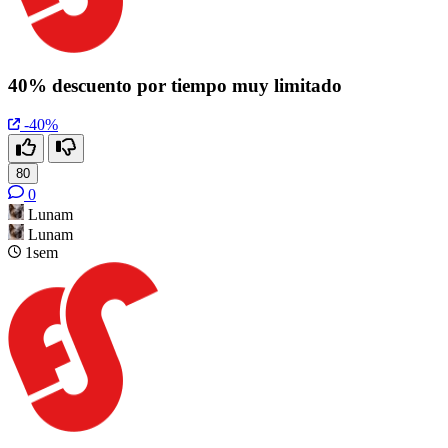
40% descuento por tiempo muy limitado
-40%
80
0
Lunam
Lunam
1sem