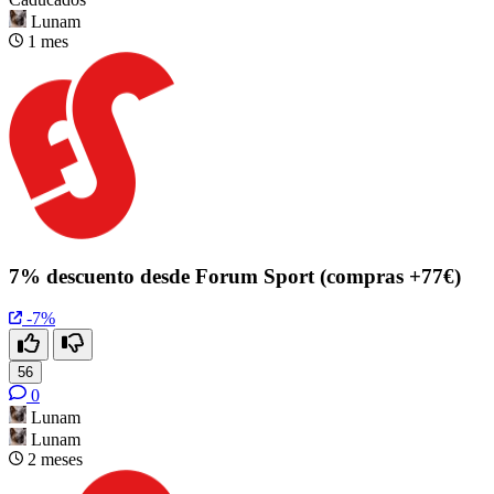
Lunam
1 mes
7% descuento desde Forum Sport (compras +77€)
-7%
56
0
Lunam
Lunam
2 meses