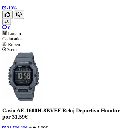
-10%
45
0
Lunam
Caducados
Ruben
3sem
Casio AE-1600H-8BVEF Reloj Deportivo Hombre
por 31,59€
31.59€
39€
5.99€