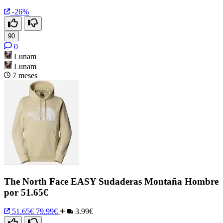
-26%
90
0
Lunam
Lunam
7 meses
The North Face EASY Sudaderas Montaña Hombre
por 51.65€
51.65€
79.99€
3.99€