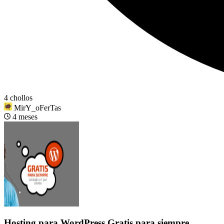
4 chollos
MirY_oFerTas
4 meses
Hosting para WordPress Gratis para siempre