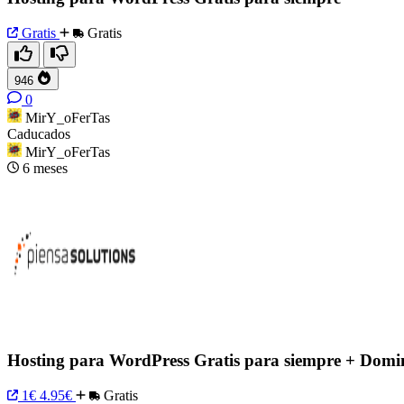
Gratis
Gratis
946
0
MirY_oFerTas
Caducados
MirY_oFerTas
6 meses
Hosting para WordPress Gratis para siempre + Domi
1€
4.95€
Gratis