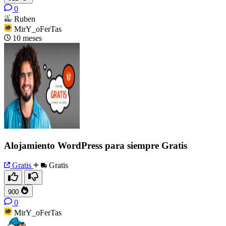
0
Ruben
MirY_oFerTas
10 meses
Alojamiento WordPress para siempre Gratis
Gratis
Gratis
900
0
MirY_oFerTas