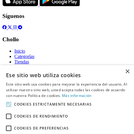
Síguenos
Chollo
Inicio
Categorías
Tiendas
Gratis
×
Ese sitio web utiliza cookies
Acerca de
Este sitio web usa cookies para mejorar la experiencia del usuario. Al
utilizar nuestro sitio web, usted acepta todas las cookies de acuerdo
Sobre nosotros
Contacto
con nuestra Política de cookies.
Más información
Reglas de publicación
COOKIES ESTRICTAMENTE NECESARIAS
Información legal
COOKIES DE RENDIMIENTO
Privacidad
COOKIES DE PREFERENCIAS
Declaración de cookies