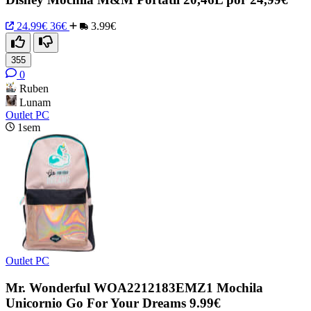
24.99€
36€
3.99€
355
0
Ruben
Lunam
Outlet PC
1sem
Outlet PC
Mr. Wonderful WOA2212183EMZ1 Mochila
Unicornio Go For Your Dreams 9.99€