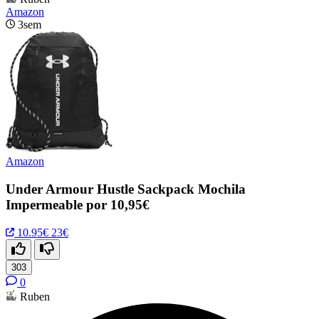
Amazon
3sem
Amazon
Under Armour Hustle Sackpack Mochila
Impermeable por 10,95€
10.95€
23€
303
0
Ruben