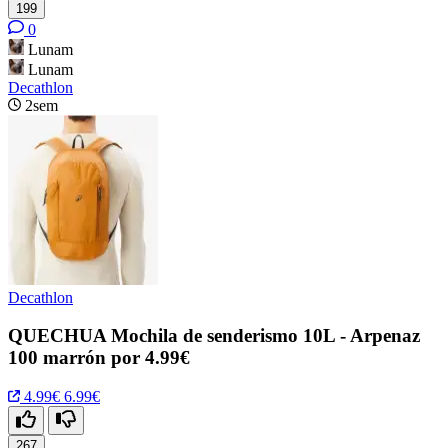
199
0
Lunam
Lunam
Decathlon
2sem
Decathlon
QUECHUA Mochila de senderismo 10L - Arpenaz
100 marrón por 4.99€
4.99€
6.99€
267