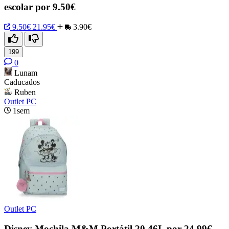
escolar por 9.50€
9.50€
21.95€
3.90€
199
0
Lunam
Caducados
Ruben
Outlet PC
1sem
Outlet PC
Disney Mochila M&M Portátil 20,46L por 24,99€