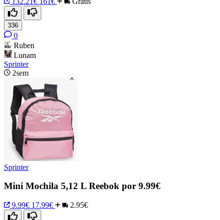
132.21€
161€
Gratis
336
0
Ruben
Lunam
Sprinter
2sem
Sprinter
Mini Mochila 5,12 L Reebok por 9.99€
9.99€
17.99€
2.95€