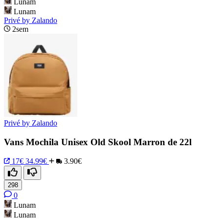
Lunam
Lunam
Privé by Zalando
2sem
Privé by Zalando
Vans Mochila Unisex Old Skool Marron de 22l
17€
34.99€
3.90€
298
0
Lunam
Lunam