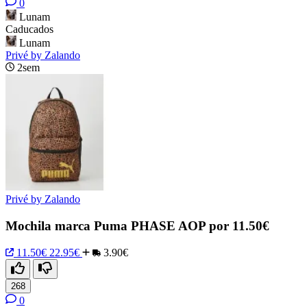
0
Lunam
Caducados
Lunam
Privé by Zalando
2sem
Privé by Zalando
Mochila marca Puma PHASE AOP por 11.50€
11.50€
22.95€
3.90€
268
0