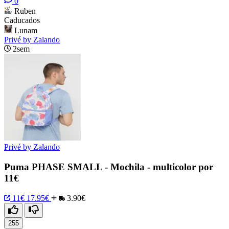
0
Ruben
Caducados
Lunam
Privé by Zalando
2sem
Privé by Zalando
Puma PHASE SMALL - Mochila - multicolor por
11€
11€
17.95€
3.90€
255