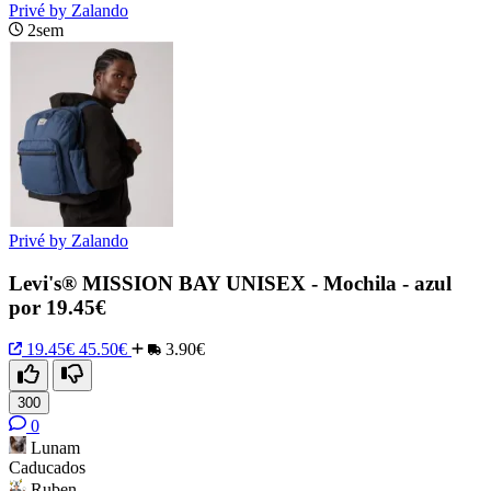
Privé by Zalando
2sem
Privé by Zalando
Levi's® MISSION BAY UNISEX - Mochila - azul
por 19.45€
19.45€
45.50€
3.90€
300
0
Lunam
Caducados
Ruben