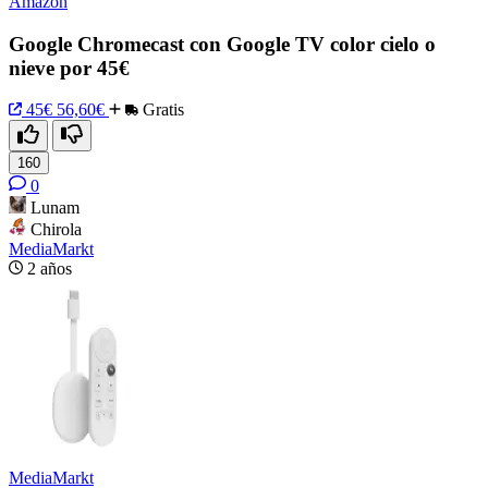
Amazon
Google Chromecast con Google TV color cielo o
nieve por 45€
45€
56,60€
Gratis
160
0
Lunam
Chirola
MediaMarkt
2 años
MediaMarkt