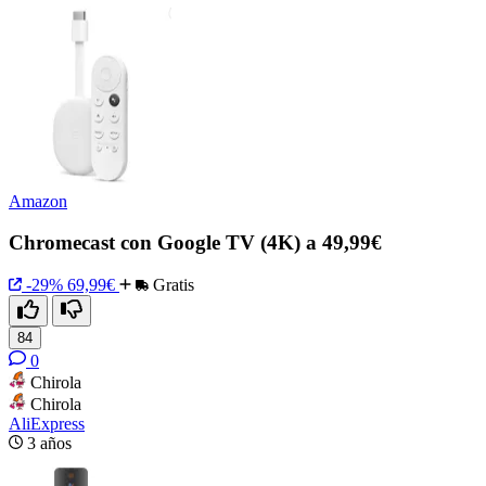
Amazon
Chromecast con Google TV (4K) a 49,99€
-29%
69,99€
Gratis
84
0
Chirola
Chirola
AliExpress
3 años