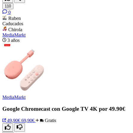
110
0
Ruben
Caducados
Chirola
MediaMarkt
3 años
MediaMarkt
Google Chromecast con Google TV 4K por 49.90€
49,90€
69,90€
Gratis