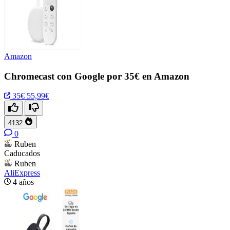
Amazon
Chromecast con Google por 35€ en Amazon
35€
55,99€
4132
0
Ruben
Caducados
Ruben
AliExpress
4 años