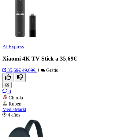
AliExpress
Xiaomi 4K TV Stick a 35,69€
35,69€
49,69€
Gratis
69
0
Chirola
Ruben
MediaMarkt
4 años