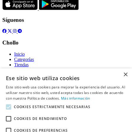
Síguenos
Chollo
Inicio
Categorías
Tiendas
Gratis
×
Ese sitio web utiliza cookies
Acerca de
Este sitio web usa cookies para mejorar la experiencia del usuario. Al
utilizar nuestro sitio web, usted acepta todas las cookies de acuerdo
Sobre nosotros
Contacto
con nuestra Política de cookies.
Más información
Reglas de publicación
COOKIES ESTRICTAMENTE NECESARIAS
Información legal
COOKIES DE RENDIMIENTO
Privacidad
COOKIES DE PREFERENCIAS
Declaración de cookies