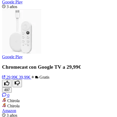
Google Play
3 años
Google Play
Chromecast con Google TV a 29,99€
29,99€
39,99€
Gratis
497
0
Chirola
Chirola
Amazon
3 años