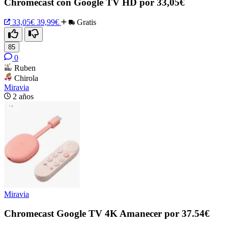
Chromecast con Google TV HD por 33,05€
33,05€
39,99€
Gratis
85
0
Ruben
Chirola
Miravia
2 años
Miravia
Chromecast Google TV 4K Amanecer por 37.54€