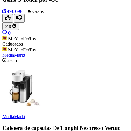
49€
69€
Gratis
916
0
MirY_oFerTas
Caducados
MirY_oFerTas
MediaMarkt
2sem
MediaMarkt
Cafetera de cápsulas De'Longhi Nespresso Vertuo