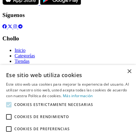
Síguenos
Chollo
Inicio
Categorías
Tiendas
Gratis
×
Ese sitio web utiliza cookies
Acerca de
Este sitio web usa cookies para mejorar la experiencia del usuario. Al
utilizar nuestro sitio web, usted acepta todas las cookies de acuerdo
Sobre nosotros
Contacto
con nuestra Política de cookies.
Más información
Reglas de publicación
COOKIES ESTRICTAMENTE NECESARIAS
Información legal
COOKIES DE RENDIMIENTO
Privacidad
COOKIES DE PREFERENCIAS
Declaración de cookies
Términos y condiciones