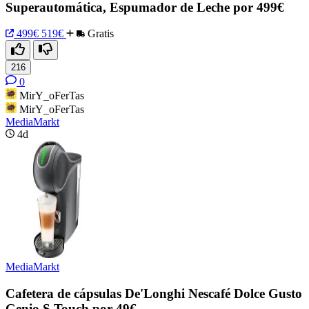
Superautomática, Espumador de Leche por 499€
499€
519€
Gratis
216
0
MirY_oFerTas
MirY_oFerTas
MediaMarkt
4d
MediaMarkt
Cafetera de cápsulas De'Longhi Nescafé Dolce Gusto
Genio S Touch por 49€