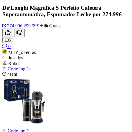
De’Longhi Magnifica S Perfetto Cafetera
Superautomática, Espumador Leche por 274.99€
274.99€
299.99€
Gratis
135
0
MirY_oFerTas
Caducados
Ruben
El Corte Inglés
4sem
El Corte Inglés