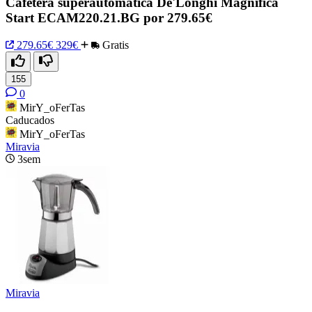
Cafetera superautomática De'Longhi Magnifica
Start ECAM220.21.BG por 279.65€
279.65€
329€
Gratis
155
0
MirY_oFerTas
Caducados
MirY_oFerTas
Miravia
3sem
Miravia