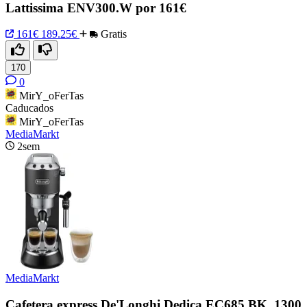
Lattissima ENV300.W por 161€
161€
189.25€
Gratis
170
0
MirY_oFerTas
Caducados
MirY_oFerTas
MediaMarkt
2sem
MediaMarkt
Cafetera express De'Longhi Dedica EC685.BK, 1300