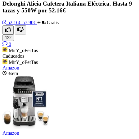
Delonghi Alicia Cafetera Italiana Eléctrica. Hasta 9
tazas y 550W por 52.16€
52.16€
57.90€
Gratis
122
0
MirY_oFerTas
Caducados
MirY_oFerTas
Amazon
3sem
Amazon