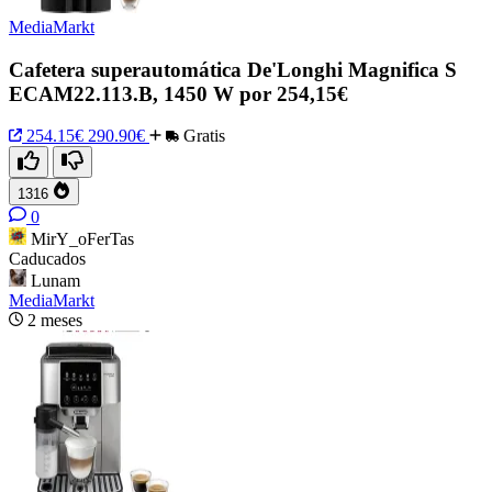
MediaMarkt
Cafetera superautomática De'Longhi Magnifica S
ECAM22.113.B, 1450 W por 254,15€
254.15€
290.90€
Gratis
1316
0
MirY_oFerTas
Caducados
Lunam
MediaMarkt
2 meses