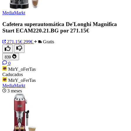
MediaMarkt
Cafetera superautomática De'Longhi Magnifica
Start ECAM220.21.BG por 271.15€
271.15€
299€
Gratis
839
0
MirY_oFerTas
Caducados
MirY_oFerTas
MediaMarkt
3 meses