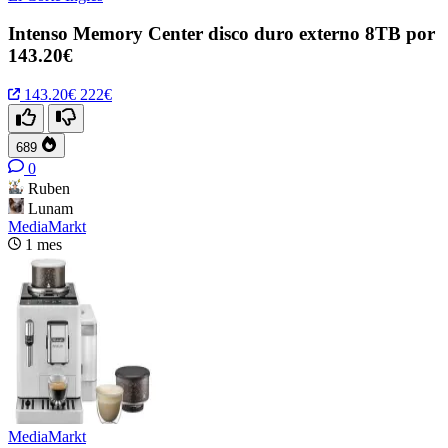
Intenso Memory Center disco duro externo 8TB por
143.20€
143.20€
222€
689
0
Ruben
Lunam
MediaMarkt
1 mes
MediaMarkt