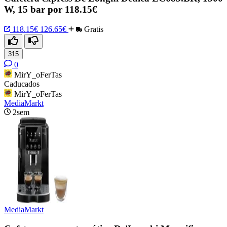
W, 15 bar por 118.15€
118.15€
126.65€
Gratis
315
0
MirY_oFerTas
Caducados
MirY_oFerTas
MediaMarkt
2sem
MediaMarkt