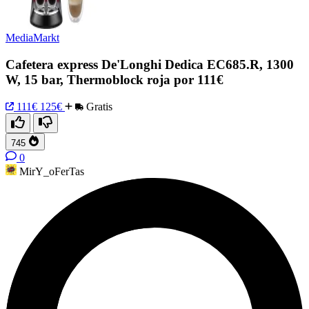
MediaMarkt
Cafetera express De'Longhi Dedica EC685.R, 1300
W, 15 bar, Thermoblock roja por 111€
111€
125€
Gratis
745
0
MirY_oFerTas