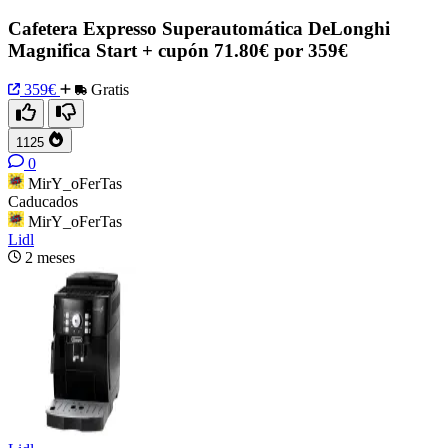
Cafetera Expresso Superautomática DeLonghi
Magnifica Start + cupón 71.80€ por 359€
359€
Gratis
1125
0
MirY_oFerTas
Caducados
MirY_oFerTas
Lidl
2 meses