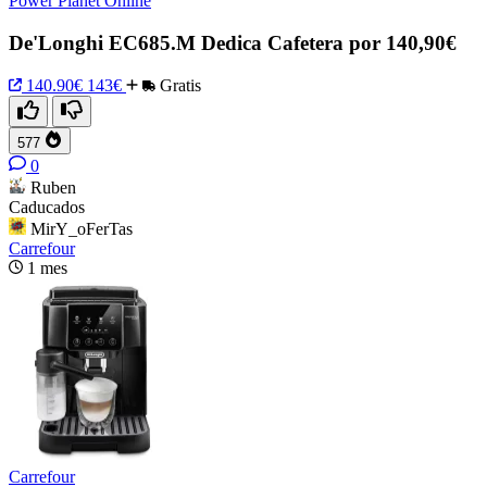
Power Planet Online
De'Longhi EC685.M Dedica Cafetera por 140,90€
140.90€
143€
Gratis
577
0
Ruben
Caducados
MirY_oFerTas
Carrefour
1 mes
Carrefour