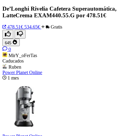
De’Longhi Rivelia Cafetera Superautomática,
LatteCrema EXAM440.55.G por 478.51€
478.51€
534.65€
Gratis
645
0
MirY_oFerTas
Caducados
Ruben
Power Planet Online
1 mes