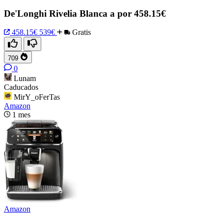
De'Longhi Rivelia Blanca a por 458.15€
458.15€
539€
Gratis
709
0
Lunam
Caducados
MirY_oFerTas
Amazon
1 mes
Amazon