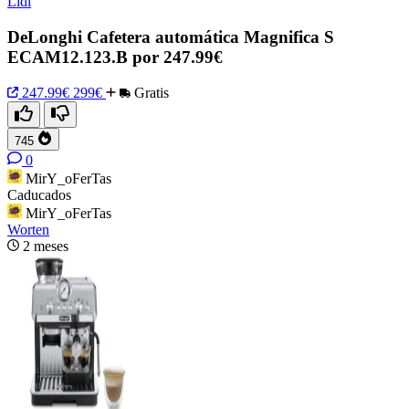
Lidl
DeLonghi Cafetera automática Magnifica S
ECAM12.123.B por 247.99€
247.99€
299€
Gratis
745
0
MirY_oFerTas
Caducados
MirY_oFerTas
Worten
2 meses