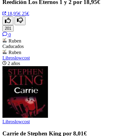
Reedición Los Eternos 1 y 2 por 18,95€
18,95€
25€
201
0
Ruben
Caducados
Ruben
Libroslowcost
2 años
Libroslowcost
Carrie de Stephen King por 8,01€