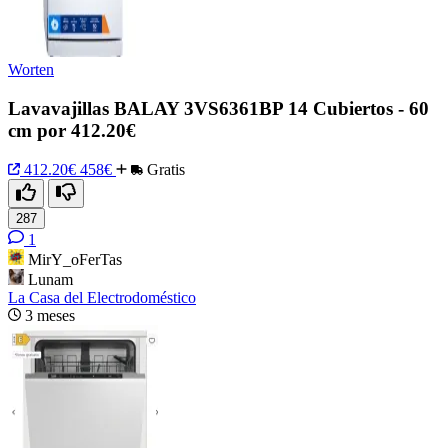
Worten
Lavavajillas BALAY 3VS6361BP 14 Cubiertos - 60
cm por 412.20€
412.20€
458€
Gratis
287
1
MirY_oFerTas
Lunam
La Casa del Electrodoméstico
3 meses