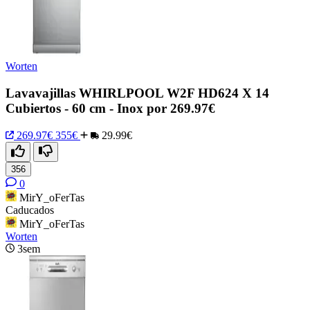
Worten
Lavavajillas WHIRLPOOL W2F HD624 X 14
Cubiertos - 60 cm - Inox por 269.97€
269.97€
355€
29.99€
356
0
MirY_oFerTas
Caducados
MirY_oFerTas
Worten
3sem