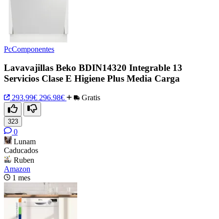
PcComponentes
Lavavajillas Beko BDIN14320 Integrable 13
Servicios Clase E Higiene Plus Media Carga
293.99€
296.98€
Gratis
323
0
Lunam
Caducados
Ruben
Amazon
1 mes