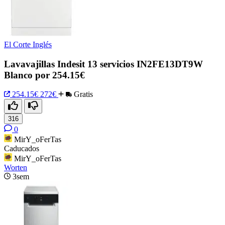
El Corte Inglés
Lavavajillas Indesit 13 servicios IN2FE13DT9W
Blanco por 254.15€
254.15€
272€
Gratis
316
0
MirY_oFerTas
Caducados
MirY_oFerTas
Worten
3sem