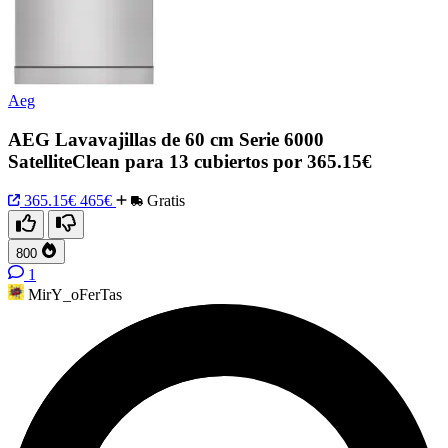
Aeg
AEG Lavavajillas de 60 cm Serie 6000
SatelliteClean para 13 cubiertos por 365.15€
365.15€
465€
Gratis
800
1
MirY_oFerTas