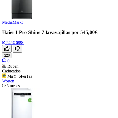
MediaMarkt
Haier I-Pro Shine 7 lavavajillas por 545,00€
545€
689€
220
0
Ruben
Caducados
MirY_oFerTas
Worten
3 meses