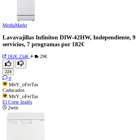
MediaMarkt
Lavavajillas Infiniton DIW-42HW, Independiente, 9
servicios, 7 programas por 182€
182€
234€
29€
224
0
MirY_oFerTas
Caducados
MirY_oFerTas
El Corte Inglés
2sem