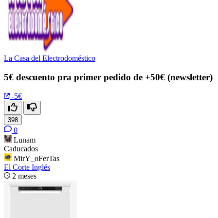
La Casa del Electrodoméstico
5€ descuento pra primer pedido de +50€ (newsletter)
-5€
398
0
Lunam
Caducados
MirY_oFerTas
El Corte Inglés
2 meses