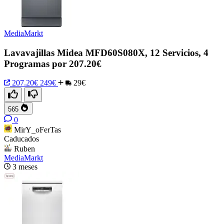
MediaMarkt
Lavavajillas Midea MFD60S080X, 12 Servicios, 4
Programas por 207.20€
207.20€
249€
29€
565
0
MirY_oFerTas
Caducados
Ruben
MediaMarkt
3 meses