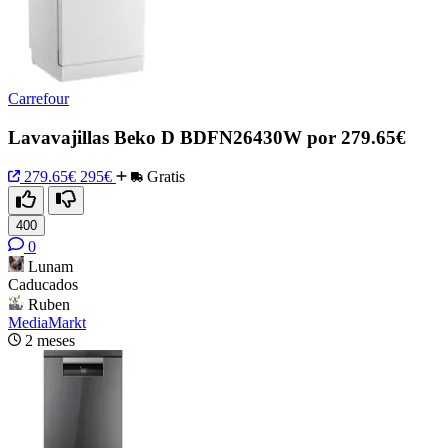
Carrefour
Lavavajillas Beko D BDFN26430W por 279.65€
279.65€
295€
Gratis
400
0
Lunam
Caducados
Ruben
MediaMarkt
2 meses