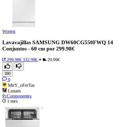
Worten
Lavavajillas SAMSUNG DW60CG550FWQ 14
Conjuntos - 60 cm por 299.98€
299.98€
332.99€
29.99€
390
0
MirY_oFerTas
Lunam
PcComponentes
1 mes