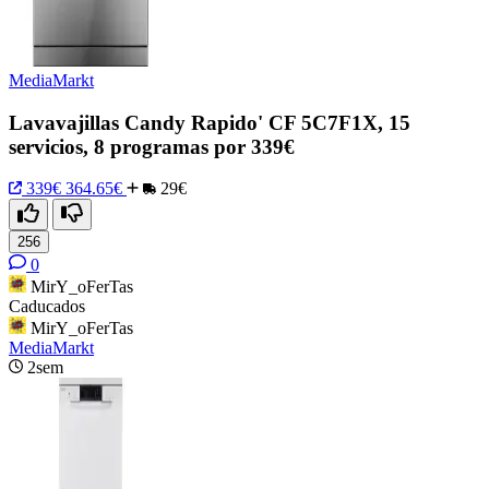
MediaMarkt
Lavavajillas Candy Rapido' CF 5C7F1X, 15
servicios, 8 programas por 339€
339€
364.65€
29€
256
0
MirY_oFerTas
Caducados
MirY_oFerTas
MediaMarkt
2sem