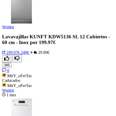
Worten
Lavavajillas KUNFT KDW5136 SL 12 Cubiertos -
60 cm - Inox por 199.97€
199.97€
249€
29.99€
345
0
MirY_oFerTas
Caducados
MirY_oFerTas
Worten
1 mes