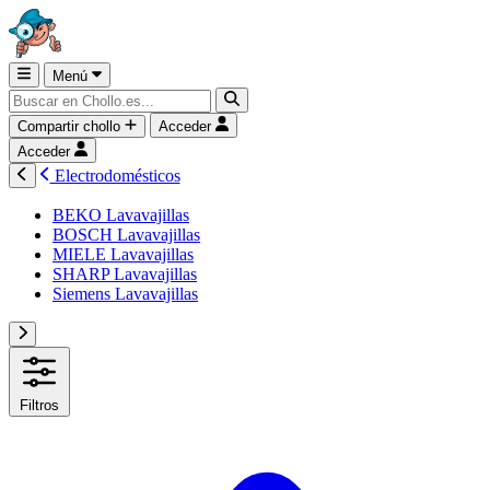
Menú
Compartir chollo
Acceder
Acceder
Electrodomésticos
BEKO Lavavajillas
BOSCH Lavavajillas
MIELE Lavavajillas
SHARP Lavavajillas
Siemens Lavavajillas
Filtros