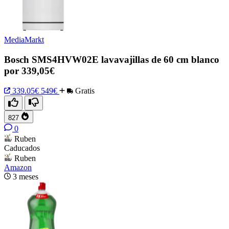
MediaMarkt
Bosch SMS4HVW02E lavavajillas de 60 cm blanco
por 339,05€
339.05€
549€
Gratis
827
0
Ruben
Caducados
Ruben
Amazon
3 meses