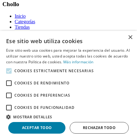
Chollo
Inicio
Categorías
Tiendas
Gratis
×
Ese sitio web utiliza cookies
Acerca de
Este sitio web usa cookies para mejorar la experiencia del usuario. Al
utilizar nuestro sitio web, usted acepta todas las cookies de acuerdo
Sobre nosotros
Contacto
con nuestra Política de cookies.
Más información
Reglas de publicación
COOKIES ESTRICTAMENTE NECESARIAS
Información legal
COOKIES DE RENDIMIENTO
Privacidad
COOKIES DE PREFERENCIAS
Declaración de cookies
Términos y condiciones
Descargo de Responsabilidad
COOKIES DE FUNCIONALIDAD
Aviso y eliminación
MOSTRAR DETALLES
Derechos de autor ©
Chollo
2026. Todos los derechos quedan
ACEPTAR TODO
RECHAZAR TODO
reservados.