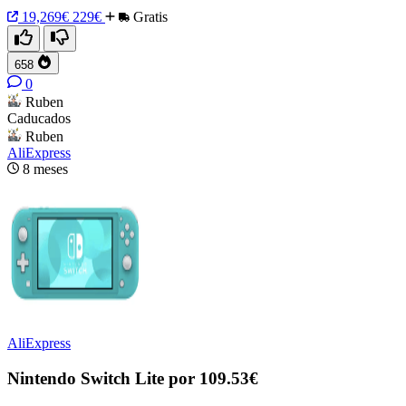
19,269€
229€
Gratis
658
0
Ruben
Caducados
Ruben
AliExpress
8 meses
AliExpress
Nintendo Switch Lite por 109.53€