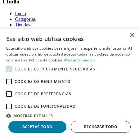
Chollo
Inicio
Categorías
Tiendas
Gratis
×
Ese sitio web utiliza cookies
Acerca de
Este sitio web usa cookies para mejorar la experiencia del usuario. Al
utilizar nuestro sitio web, usted acepta todas las cookies de acuerdo
Sobre nosotros
Contacto
con nuestra Política de cookies.
Más información
Reglas de publicación
COOKIES ESTRICTAMENTE NECESARIAS
Información legal
COOKIES DE RENDIMIENTO
Privacidad
COOKIES DE PREFERENCIAS
Declaración de cookies
Términos y condiciones
Descargo de Responsabilidad
COOKIES DE FUNCIONALIDAD
Aviso y eliminación
MOSTRAR DETALLES
Derechos de autor ©
Chollo
2026. Todos los derechos quedan
ACEPTAR TODO
RECHAZAR TODO
reservados.