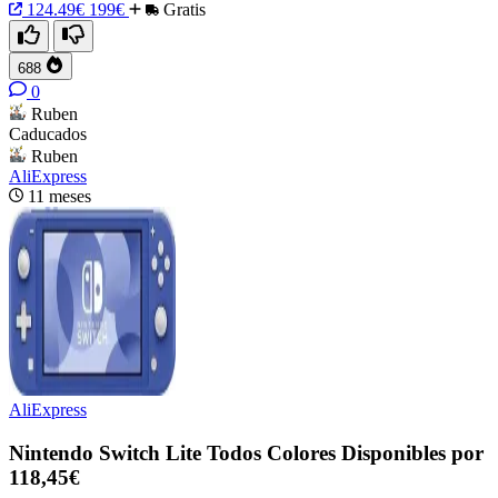
124.49€
199€
Gratis
688
0
Ruben
Caducados
Ruben
AliExpress
11 meses
AliExpress
Nintendo Switch Lite Todos Colores Disponibles por
118,45€