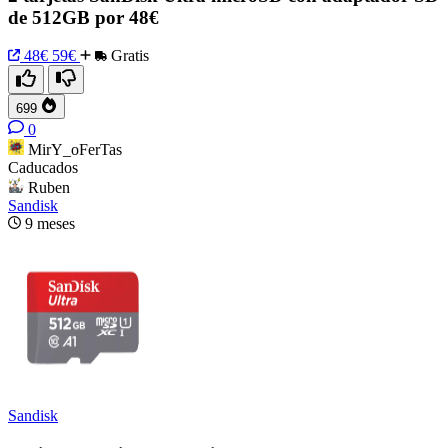
de 512GB por 48€
48€
59€
Gratis
699
0
MirY_oFerTas
Caducados
Ruben
Sandisk
9 meses
Sandisk