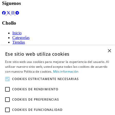
Síguenos
Chollo
Inicio
Categorías
Tiendas
Gratis
×
Ese sitio web utiliza cookies
Acerca de
Este sitio web usa cookies para mejorar la experiencia del usuario. Al
utilizar nuestro sitio web, usted acepta todas las cookies de acuerdo
Sobre nosotros
Contacto
con nuestra Política de cookies.
Más información
Reglas de publicación
COOKIES ESTRICTAMENTE NECESARIAS
Información legal
COOKIES DE RENDIMIENTO
Privacidad
COOKIES DE PREFERENCIAS
Declaración de cookies
Términos y condiciones
COOKIES DE FUNCIONALIDAD
Descargo de Responsabilidad
Aviso y eliminación