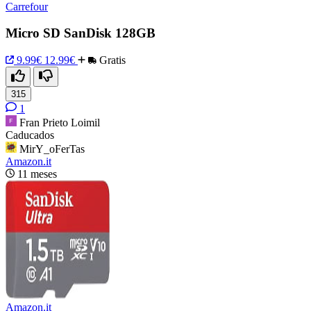
Carrefour
Micro SD SanDisk 128GB
9.99€
12.99€
Gratis
315
1
Fran Prieto Loimil
Caducados
MirY_oFerTas
Amazon.it
11 meses
Amazon.it