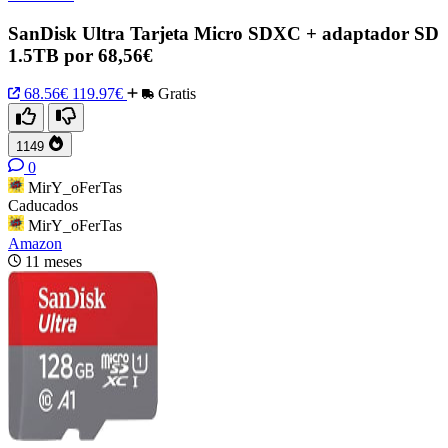
SanDisk Ultra Tarjeta Micro SDXC + adaptador SD
1.5TB por 68,56€
68.56€
119.97€
Gratis
1149
0
MirY_oFerTas
Caducados
MirY_oFerTas
Amazon
11 meses