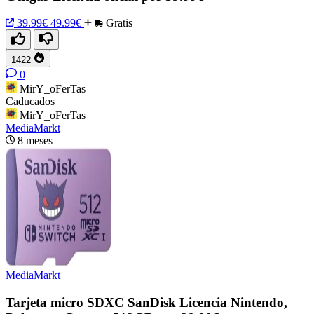
39.99€
49.99€
Gratis
1422
0
MirY_oFerTas
Caducados
MirY_oFerTas
MediaMarkt
8 meses
MediaMarkt
Tarjeta micro SDXC SanDisk Licencia Nintendo,