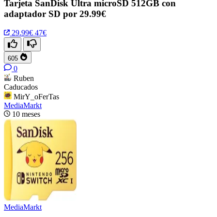
Tarjeta SanDisk Ultra microSD 512GB con
adaptador SD por 29.99€
29.99€
47€
605
0
Ruben
Caducados
MirY_oFerTas
MediaMarkt
10 meses
MediaMarkt