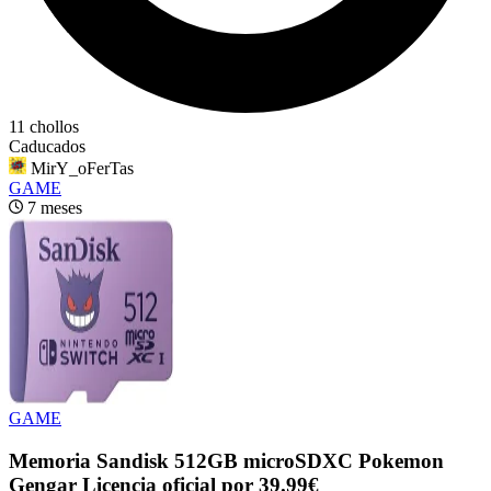
11 chollos
Caducados
MirY_oFerTas
GAME
7 meses
GAME
Memoria Sandisk 512GB microSDXC Pokemon
Gengar Licencia oficial por 39.99€