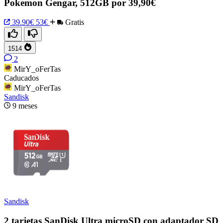
Pokemon Gengar, 512GB por 39,90€
39.90€
53€
Gratis
1514
2
MirY_oFerTas
Caducados
MirY_oFerTas
Sandisk
9 meses
Sandisk
2 tarjetas SanDisk Ultra microSD con adaptador SD