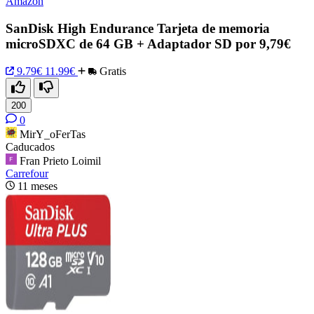
Amazon
SanDisk High Endurance Tarjeta de memoria
microSDXC de 64 GB + Adaptador SD por 9,79€
9.79€
11.99€
Gratis
200
0
MirY_oFerTas
Caducados
Fran Prieto Loimil
Carrefour
11 meses