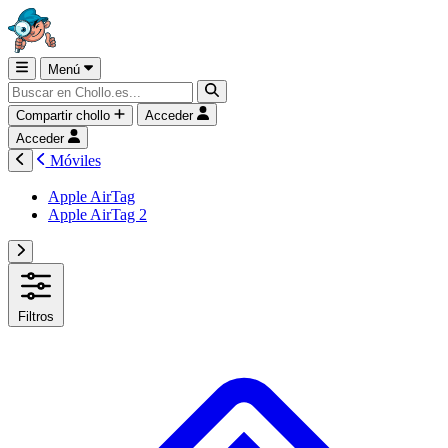
Menú
Compartir chollo
Acceder
Acceder
Móviles
Apple AirTag
Apple AirTag 2
Filtros