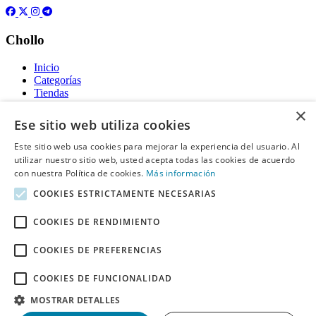
Chollo
Inicio
Categorías
Tiendas
Gratis
×
Ese sitio web utiliza cookies
Acerca de
Este sitio web usa cookies para mejorar la experiencia del usuario. Al
utilizar nuestro sitio web, usted acepta todas las cookies de acuerdo
Sobre nosotros
Contacto
con nuestra Política de cookies.
Más información
Reglas de publicación
COOKIES ESTRICTAMENTE NECESARIAS
Información legal
COOKIES DE RENDIMIENTO
Privacidad
COOKIES DE PREFERENCIAS
Declaración de cookies
Términos y condiciones
Descargo de Responsabilidad
COOKIES DE FUNCIONALIDAD
Aviso y eliminación
MOSTRAR DETALLES
Derechos de autor ©
Chollo
2026. Todos los derechos quedan