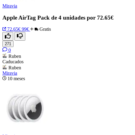
Miravia
Apple AirTag Pack de 4 unidades por 72.65€
72.65€
99€
Gratis
271
0
Ruben
Caducados
Ruben
Miravia
10 meses