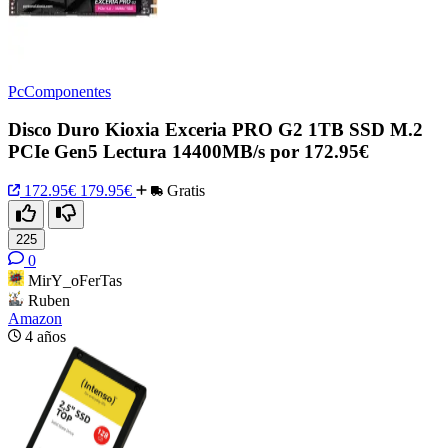
PcComponentes
Disco Duro Kioxia Exceria PRO G2 1TB SSD M.2
PCIe Gen5 Lectura 14400MB/s por 172.95€
172.95€
179.95€
Gratis
225
0
MirY_oFerTas
Ruben
Amazon
4 años