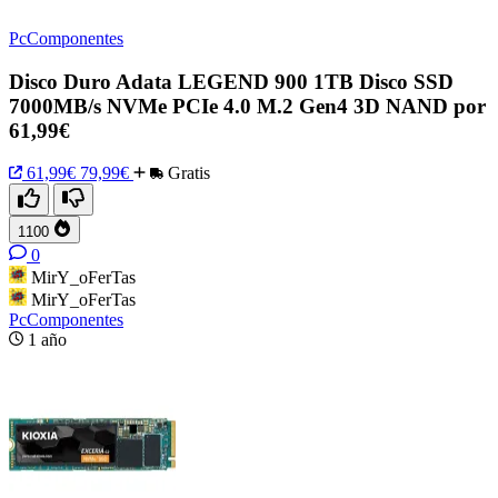
PcComponentes
Disco Duro Adata LEGEND 900 1TB Disco SSD
7000MB/s NVMe PCIe 4.0 M.2 Gen4 3D NAND por
61,99€
61,99€
79,99€
Gratis
1100
0
MirY_oFerTas
MirY_oFerTas
PcComponentes
1 año