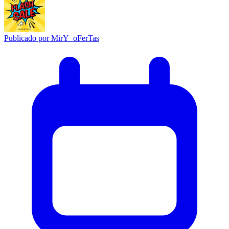
Publicado por
MirY_oFerTas