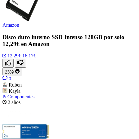
Amazon
Disco duro interno SSD Intenso 128GB por solo
12,29€ en Amazon
12,29€
16,17€
2389
0
Ruben
Kayla
PcComponentes
2 años