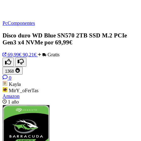
PcComponentes
Disco duro WD Blue SN570 2TB SSD M.2 PCIe
Gen3 x4 NVMe por 69,99€
69,99€
90,21€
Gratis
1368
0
Kayla
MirY_oFerTas
Amazon
1 año