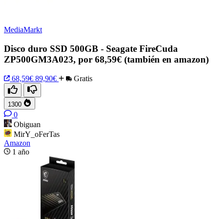
MediaMarkt
Disco duro SSD 500GB - Seagate FireCuda
ZP500GM3A023, por 68,59€ (también en amazon)
68,59€
89,90€
Gratis
1300
0
Obiguan
MirY_oFerTas
Amazon
1 año