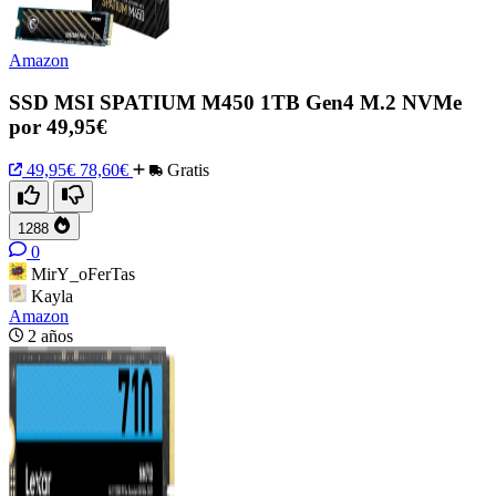
Amazon
SSD MSI SPATIUM M450 1TB Gen4 M.2 NVMe
por 49,95€
49,95€
78,60€
Gratis
1288
0
MirY_oFerTas
Kayla
Amazon
2 años