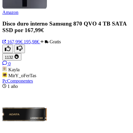
Amazon
Disco duro interno Samsung 870 QVO 4 TB SATA
SSD por 167,99€
167,99€
195,98€
Gratis
1132
0
Kayla
MirY_oFerTas
PcComponentes
1 año