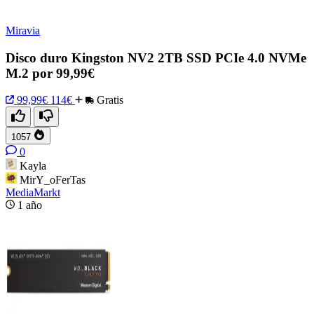
Miravia
Disco duro Kingston NV2 2TB SSD PCIe 4.0 NVMe
M.2 por 99,99€
99,99€
114€
Gratis
1057
0
Kayla
MirY_oFerTas
MediaMarkt
1 año