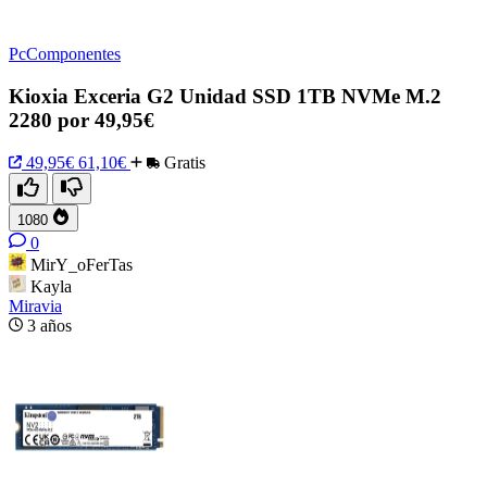
PcComponentes
Kioxia Exceria G2 Unidad SSD 1TB NVMe M.2
2280 por 49,95€
49,95€
61,10€
Gratis
1080
0
MirY_oFerTas
Kayla
Miravia
3 años