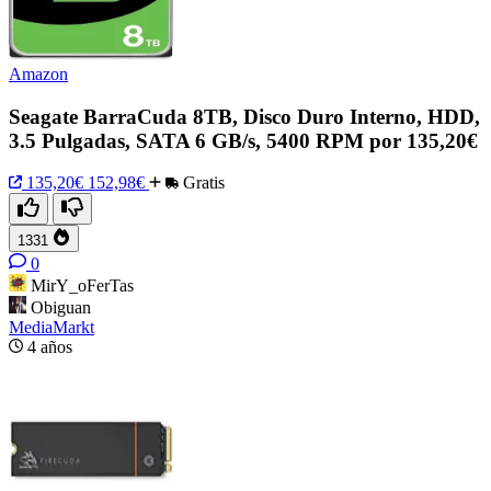
Amazon
Seagate BarraCuda 8TB, Disco Duro Interno, HDD,
3.5 Pulgadas, SATA 6 GB/s, 5400 RPM por 135,20€
135,20€
152,98€
Gratis
1331
0
MirY_oFerTas
Obiguan
MediaMarkt
4 años