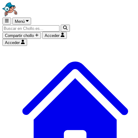
Menú
Compartir chollo
Acceder
Acceder