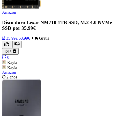
Amazon
Disco duro Lexar NM710 1TB SSD, M.2 4.0 NVMe
SSD por 35,99€
35,99€
53,99€
Gratis
1215
0
Kayla
Kayla
Amazon
2 años