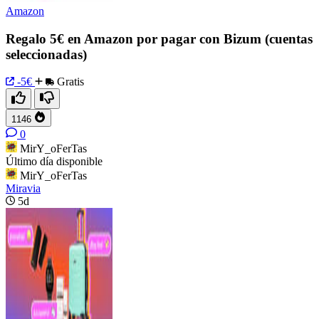
Amazon
Regalo 5€ en Amazon por pagar con Bizum (cuentas
seleccionadas)
-5€
Gratis
1146
0
MirY_oFerTas
Último día disponible
MirY_oFerTas
Miravia
5d