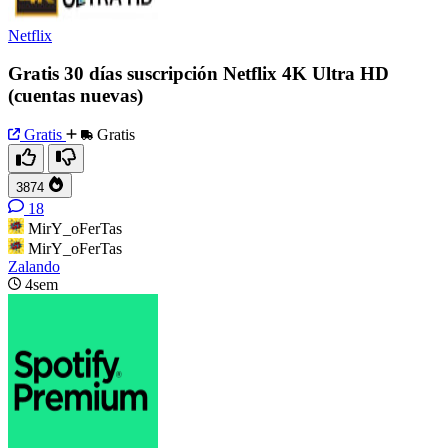
Netflix
Gratis 30 días suscripción Netflix 4K Ultra HD
(cuentas nuevas)
Gratis
Gratis
3874
18
MirY_oFerTas
MirY_oFerTas
Zalando
4sem