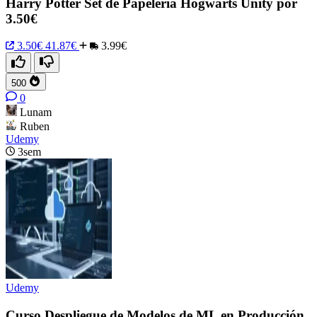
Harry Potter Set de Papelería Hogwarts Unity por
3.50€
3.50€
41.87€
3.99€
500
0
Lunam
Ruben
Udemy
3sem
Udemy
Curso Despliegue de Modelos de ML en Producción