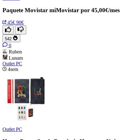
Paquete Movistar miMovistar por 45,00€/mes
45€
90€
542
0
Ruben
Lunam
Outlet PC
4sem
Outlet PC