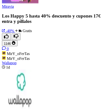
Miravia
Los Happy 5 hasta 40% descuento y cupones 17€
entra y pillalos
-40%
Gratis
1146
0
MirY_oFerTas
MirY_oFerTas
Wallapop
1d