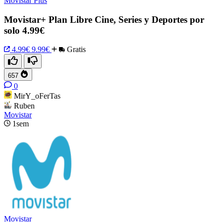
Movistar Plus
Movistar+ Plan Libre Cine, Series y Deportes por
solo 4.99€
4.99€
9.99€
Gratis
657
0
MirY_oFerTas
Ruben
Movistar
1sem
Movistar