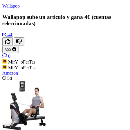
Wallapop
Wallapop sube un artículo y gana 4€ (cuentas
seleccionadas)
-4€
899
0
MirY_oFerTas
MirY_oFerTas
Amazon
5d