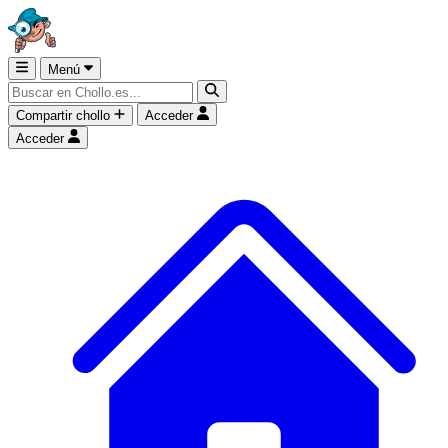
Menú
Compartir chollo
Acceder
Acceder