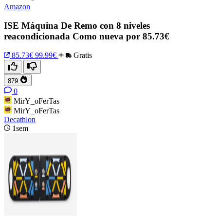
Amazon
ISE Máquina De Remo con 8 niveles
reacondicionada Como nueva por 85.73€
85.73€
99.99€
Gratis
879
0
MirY_oFerTas
MirY_oFerTas
Decathlon
1sem