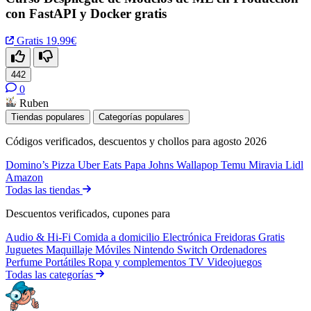
con FastAPI y Docker gratis
Gratis
19.99€
442
0
Ruben
Tiendas populares
Categorías populares
Códigos verificados, descuentos y chollos para agosto 2026
Domino’s Pizza
Uber Eats
Papa Johns
Wallapop
Temu
Miravia
Lidl
Amazon
Todas las tiendas
Descuentos verificados, cupones para
Audio & Hi-Fi
Comida a domicilio
Electrónica
Freidoras
Gratis
Juguetes
Maquillaje
Móviles
Nintendo Switch
Ordenadores
Perfume
Portátiles
Ropa y complementos
TV
Videojuegos
Todas las categorías