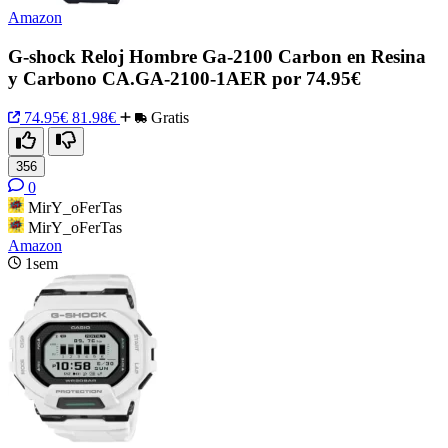
Amazon
G-shock Reloj Hombre Ga-2100 Carbon en Resina
y Carbono CA.GA-2100-1AER por 74.95€
74.95€
81.98€
Gratis
356
0
MirY_oFerTas
MirY_oFerTas
Amazon
1sem