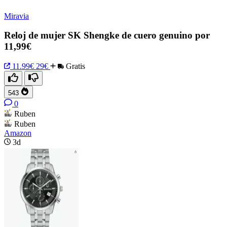
Miravia
Reloj de mujer SK Shengke de cuero genuino por
11,99€
11.99€
29€
Gratis
543
0
Ruben
Ruben
Amazon
3d