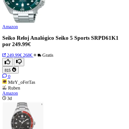
Amazon
Seiko Reloj Analógico Seiko 5 Sports SRPD61K1
por 249.99€
249.99€
268€
Gratis
815
0
MirY_oFerTas
Ruben
Amazon
3d