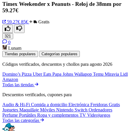
Timex Weekender x Peanuts - Reloj de 38mm por
59.27€
59.27€
85€
Gratis
321
0
Lunam
Tiendas populares
Categorías populares
Códigos verificados, descuentos y chollos para agosto 2026
Domino’s Pizza
Uber Eats
Papa Johns
Wallapop
Temu
Miravia
Lidl
Amazon
Todas las tiendas
Descuentos verificados, cupones para
Audio & Hi-Fi
Comida a domicilio
Electrónica
Freidoras
Gratis
Juguetes
Maquillaje
Móviles
Nintendo Switch
Ordenadores
Perfume
Portátiles
Ropa y complementos
TV
Videojuegos
Todas las categorías