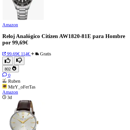
Amazon
Reloj Analógico Citizen AW1820-81E para Hombre
por 99,69€
99.69€
114€
Gratis
802
0
Ruben
MirY_oFerTas
Amazon
3d