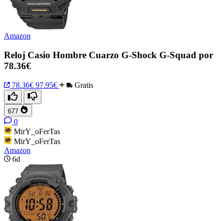
Amazon
Reloj Casio Hombre Cuarzo G-Shock G-Squad por
78.36€
78.36€
97.95€
Gratis
677
0
MirY_oFerTas
MirY_oFerTas
Amazon
6d