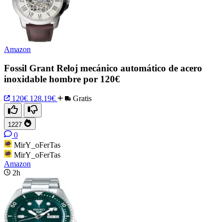
Amazon
Fossil Grant Reloj mecánico automático de acero
inoxidable hombre por 120€
120€
128.19€
Gratis
1227
0
MirY_oFerTas
MirY_oFerTas
Amazon
2h