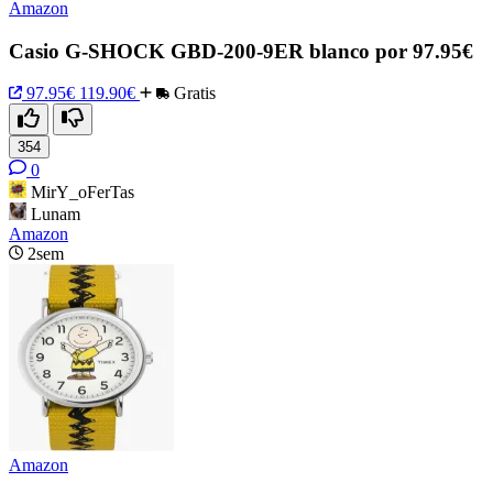
Amazon
Casio G-SHOCK GBD-200-9ER blanco por 97.95€
97.95€
119.90€
Gratis
354
0
MirY_oFerTas
Lunam
Amazon
2sem
Amazon