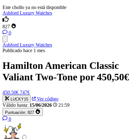
Este chollo ya no está disponible
Ashford Luxury Watches
827
0
Ashford Luxury Watches
Publicado hace 1 mes
Hamilton American Classic
Valiant Two-Tone por 450,50€
450.50€
747€
Ver código
LUCKY15
Válido hasta:
15/06/2026
21:59
Puntuación:
827
0