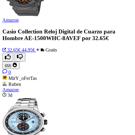
Amazon
Casio Collection Reloj Digital de Cuarzo para
Hombre AE-1500WHC-8AVEF por 32.65€
32.65€
44.95€
Gratis
655
0
MirY_oFerTas
Ruben
Amazon
3d