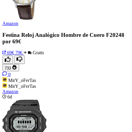
Amazon
Festina Reloj Analógico Hombre de Cuero F20248
por 69€
69€
79€
Gratis
733
0
MirY_oFerTas
MirY_oFerTas
Amazon
6d