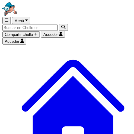
Menú
Compartir chollo
Acceder
Acceder