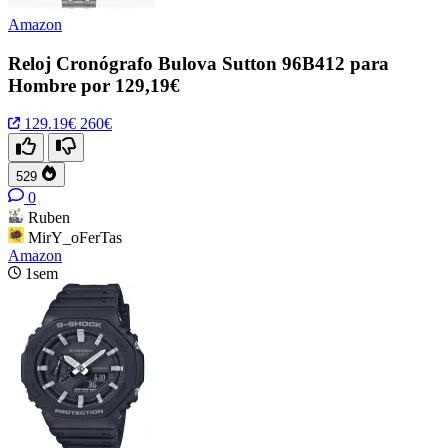
Amazon
Reloj Cronógrafo Bulova Sutton 96B412 para
Hombre por 129,19€
129.19€
260€
529
0
Ruben
MirY_oFerTas
Amazon
1sem