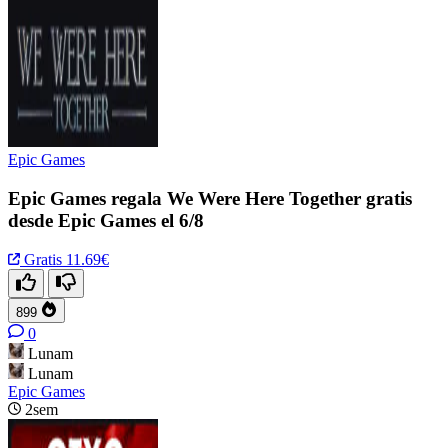
Epic Games
Epic Games regala We Were Here Together gratis
desde Epic Games el 6/8
Gratis
11.69€
899
0
Lunam
Lunam
Epic Games
2sem