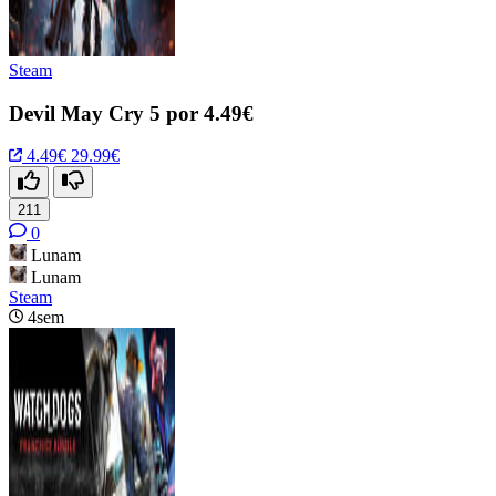
Steam
Devil May Cry 5 por 4.49€
4.49€
29.99€
211
0
Lunam
Lunam
Steam
4sem