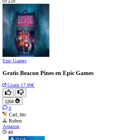
22h
Epic Games
Gratis Beacon Pines en Epic Games
Gratis
17.99€
1204
0
Carl_lito
Ruben
Amazon
4d