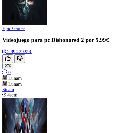
Epic Games
Videojuego para pc Dishonored 2 por 5.99€
5.99€
29.99€
276
0
Lunam
Lunam
Steam
4sem