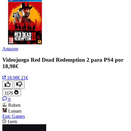
Amazon
Videojuego Red Dead Redemption 2 para PS4 por
18,98€
18.98€
21€
1175
0
Ruben
Lunam
Epic Games
1sem