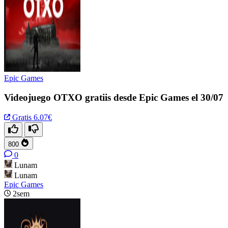
Epic Games
Videojuego OTXO gratiis desde Epic Games el 30/07
Gratis
6.07€
800
0
Lunam
Lunam
Epic Games
2sem