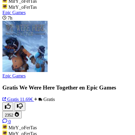
MirY_oFerTas
MirY_oFerTas
Epic Games
7h
Epic Games
Gratis We Were Here Together en Epic Games
Gratis
11.69€
Gratis
2352
0
MirY_oFerTas
MirY_oFerTas