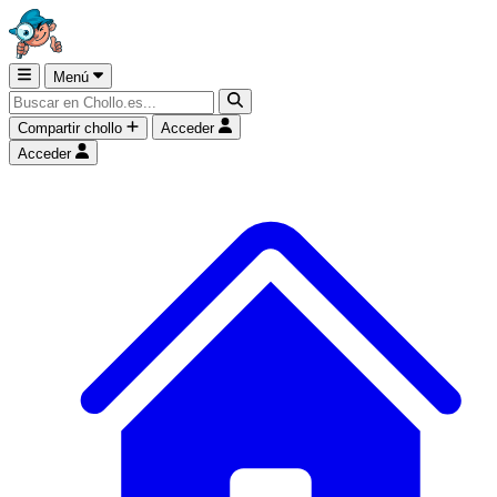
Menú
Compartir chollo
Acceder
Acceder