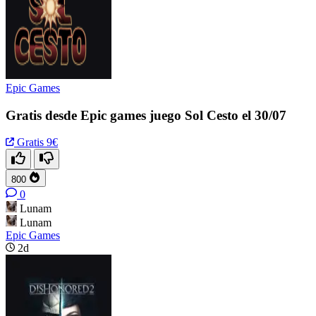
Epic Games
Gratis desde Epic games juego Sol Cesto el 30/07
Gratis
9€
800
0
Lunam
Lunam
Epic Games
2d