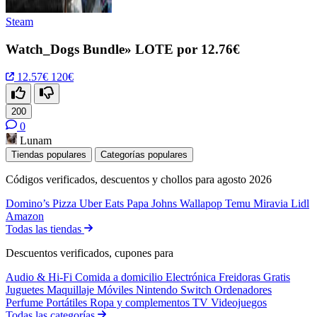
Steam
Watch_Dogs Bundle» LOTE por 12.76€
12.57€
120€
200
0
Lunam
Tiendas populares
Categorías populares
Códigos verificados, descuentos y chollos para agosto 2026
Domino’s Pizza
Uber Eats
Papa Johns
Wallapop
Temu
Miravia
Lidl
Amazon
Todas las tiendas
Descuentos verificados, cupones para
Audio & Hi-Fi
Comida a domicilio
Electrónica
Freidoras
Gratis
Juguetes
Maquillaje
Móviles
Nintendo Switch
Ordenadores
Perfume
Portátiles
Ropa y complementos
TV
Videojuegos
Todas las categorías