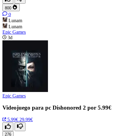
800
0
Lunam
Lunam
Epic Games
3d
Epic Games
Videojuego para pc Dishonored 2 por 5.99€
5.99€
29.99€
276