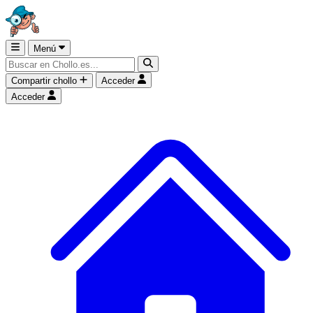
Menú
Compartir chollo
Acceder
Acceder