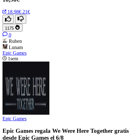
18.98€
21€
1175
0
Ruben
Lunam
Epic Games
1sem
Epic Games
Epic Games regala We Were Here Together gratis
desde Epic Games el 6/8