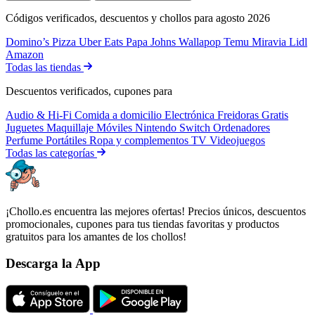
Códigos verificados, descuentos y chollos para agosto 2026
Domino’s Pizza
Uber Eats
Papa Johns
Wallapop
Temu
Miravia
Lidl
Amazon
Todas las tiendas
Descuentos verificados, cupones para
Audio & Hi-Fi
Comida a domicilio
Electrónica
Freidoras
Gratis
Juguetes
Maquillaje
Móviles
Nintendo Switch
Ordenadores
Perfume
Portátiles
Ropa y complementos
TV
Videojuegos
Todas las categorías
¡Chollo.es encuentra las mejores ofertas! Precios únicos, descuentos
promocionales, cupones para tus tiendas favoritas y productos
gratuitos para los amantes de los chollos!
Descarga la App