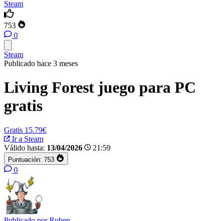
Steam
753
0
Steam
Publicado hace 3 meses
Living Forest juego para PC
gratis
Gratis
15.79€
Ir a Steam
Válido hasta:
13/04/2026
21:59
Puntuación:
753
0
Publicado por
Ruben