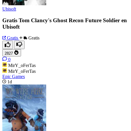
Ubisoft
Gratis Tom Clancy's Ghost Recon Future Soldier en
Ubisoft
Gratis
Gratis
2827
0
MirY_oFerTas
MirY_oFerTas
Epic Games
1d