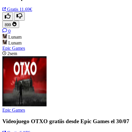
Gratis
11.69€
899
0
Lunam
Lunam
Epic Games
2sem
Epic Games
Videojuego OTXO gratiis desde Epic Games el 30/07