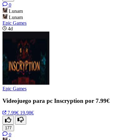
0
Lunam
Lunam
Epic Games
4d
Epic Games
Videojuego para pc Inscryption por 7.99€
7.99€
19.98€
177
0