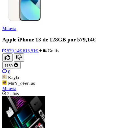
Miravia
Apple iPhone 13 de 128GB por 579,14€
579,14€
615,51€
Gratis
1159
0
Kayla
MirY_oFerTas
Miravia
2 años