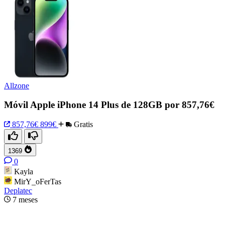
Allzone
Móvil Apple iPhone 14 Plus de 128GB por 857,76€
857,76€
899€
Gratis
1369
0
Kayla
MirY_oFerTas
Deplatec
7 meses