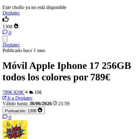
Este chollo ya no está disponible
Deplatec
1308
0
Deplatec
Publicado hace 1 mes
Móvil Apple Iphone 17 256GB
todos los colores por 789€
789€
829€
10€
Ir a Deplatec
Válido hasta:
30/06/2026
21:59
Puntuación:
1308
0