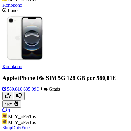
Konokono
1 año
Konokono
Apple iPhone 16e SIM 5G 128 GB por 580,81€
580,81€
635,99€
Gratis
1921
1
MirY_oFerTas
MirY_oFerTas
ShopDutyFree