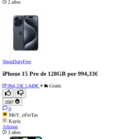
2 años
ShopDutyFree
iPhone 15 Pro de 128GB por 994,33€
994,33€
1.049€
Gratis
1587
0
MirY_oFerTas
Kayla
Allzone
3 años