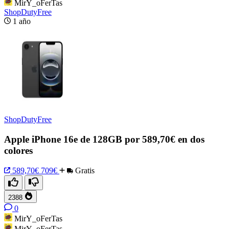
MirY_oFerTas
ShopDutyFree
1 año
ShopDutyFree
Apple iPhone 16e de 128GB por 589,70€ en dos
colores
589,70€
709€
Gratis
2388
0
MirY_oFerTas
MirY_oFerTas