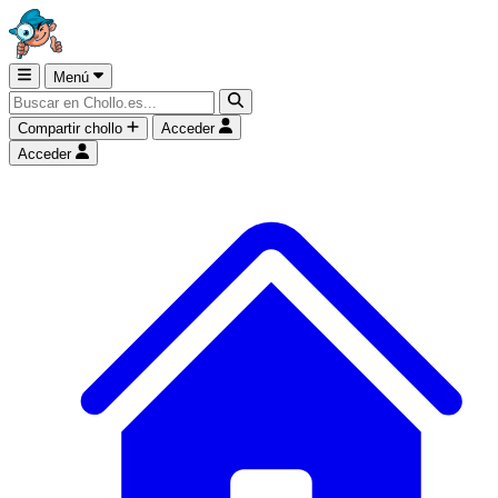
Menú
Compartir chollo
Acceder
Acceder