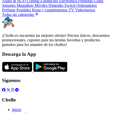
Audio & Hi-Fi
Comida a domicilio
Electrónica
Freidoras
Gratis
Juguetes
Maquillaje
Móviles
Nintendo Switch
Ordenadores
Perfume
Portátiles
Ropa y complementos
TV
Videojuegos
Todas las categorías
¡Chollo.es encuentra las mejores ofertas! Precios únicos, descuentos
promocionales, cupones para tus tiendas favoritas y productos
gratuitos para los amantes de los chollos!
Descarga la App
Síguenos
Chollo
Inicio