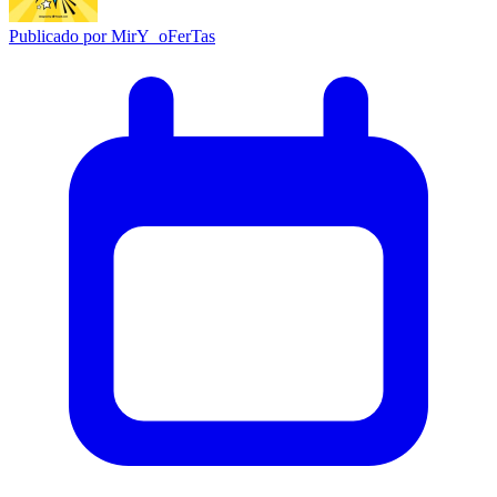
Publicado por
MirY_oFerTas