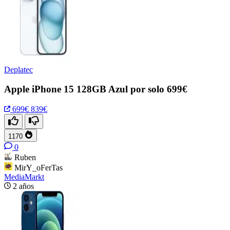
Deplatec
Apple iPhone 15 128GB Azul por solo 699€
699€
839€
1170
0
Ruben
MirY_oFerTas
MediaMarkt
2 años