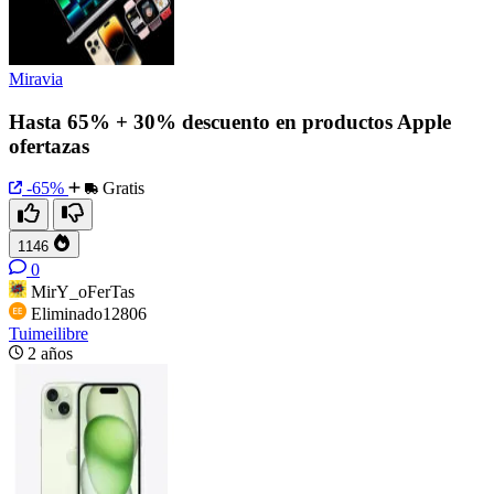
Miravia
Hasta 65% + 30% descuento en productos Apple
ofertazas
-65%
Gratis
1146
0
MirY_oFerTas
Eliminado12806
Tuimeilibre
2 años