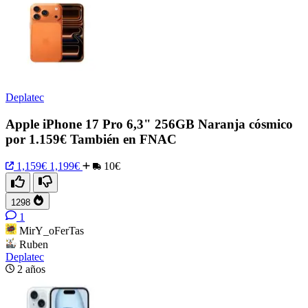
Deplatec
Apple iPhone 17 Pro 6,3" 256GB Naranja cósmico
por 1.159€ También en FNAC
1,159€
1,199€
10€
1298
1
MirY_oFerTas
Ruben
Deplatec
2 años