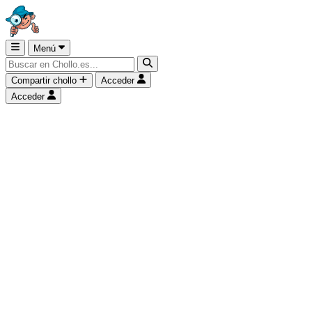
Menú
Compartir chollo
Acceder
Acceder