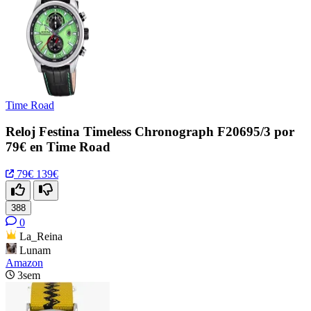
Time Road
Reloj Festina Timeless Chronograph F20695/3 por
79€ en Time Road
79€
139€
388
0
La_Reina
Lunam
Amazon
3sem