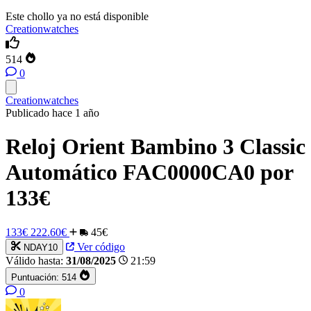
Este chollo ya no está disponible
Creationwatches
514
0
Creationwatches
Publicado hace 1 año
Reloj Orient Bambino 3 Classic
Automático FAC0000CA0 por
133€
133€
222.60€
45€
Ver código
NDAY10
Válido hasta:
31/08/2025
21:59
Puntuación:
514
0