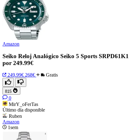
Amazon
Seiko Reloj Analógico Seiko 5 Sports SRPD61K1
por 249.99€
249.99€
268€
Gratis
815
0
MirY_oFerTas
Último día disponible
Ruben
Amazon
1sem