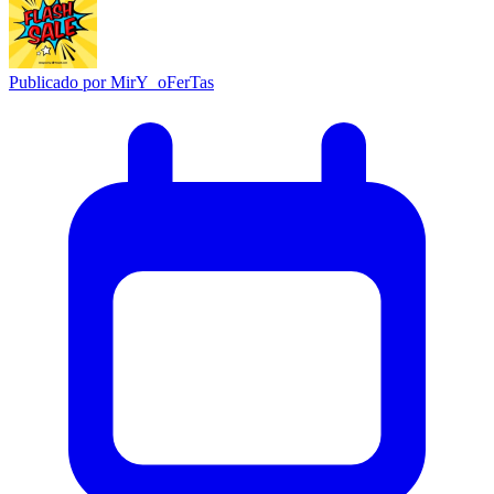
Publicado por
MirY_oFerTas