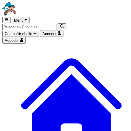
Menú
Compartir chollo
Acceder
Acceder