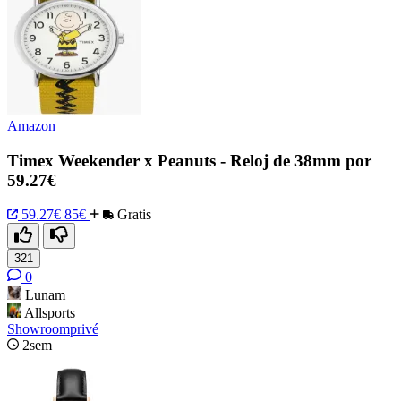
Amazon
Timex Weekender x Peanuts - Reloj de 38mm por
59.27€
59.27€
85€
Gratis
321
0
Lunam
Allsports
Showroomprivé
2sem