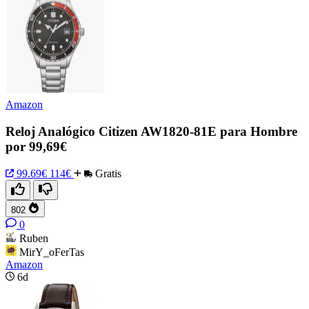
Amazon
Reloj Analógico Citizen AW1820-81E para Hombre
por 99,69€
99.69€
114€
Gratis
802
0
Ruben
MirY_oFerTas
Amazon
6d