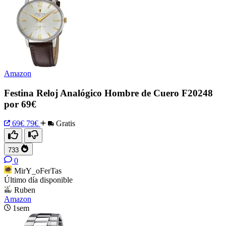
Amazon
Festina Reloj Analógico Hombre de Cuero F20248
por 69€
69€
79€
Gratis
733
0
MirY_oFerTas
Último día disponible
Ruben
Amazon
1sem