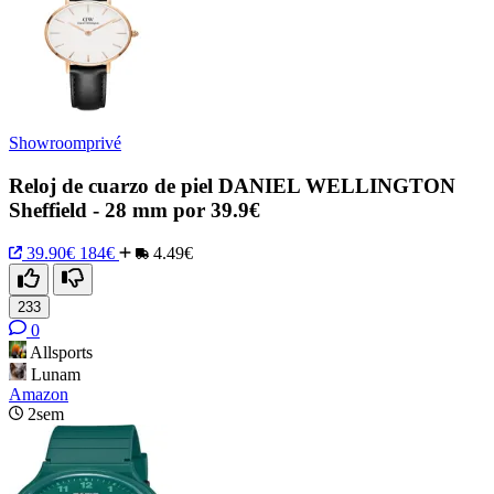
Showroomprivé
Reloj de cuarzo de piel DANIEL WELLINGTON
Sheffield - 28 mm por 39.9€
39.90€
184€
4.49€
233
0
Allsports
Lunam
Amazon
2sem