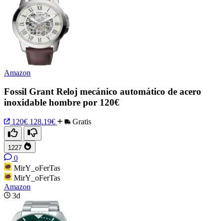
Amazon
Fossil Grant Reloj mecánico automático de acero
inoxidable hombre por 120€
120€
128.19€
Gratis
1227
0
MirY_oFerTas
MirY_oFerTas
Amazon
3d