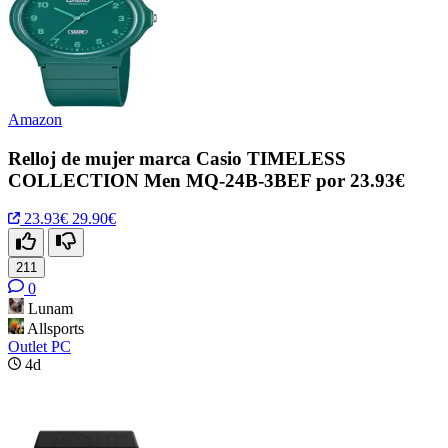
Amazon
Relloj de mujer marca Casio TIMELESS
COLLECTION Men MQ-24B-3BEF por 23.93€
23.93€
29.90€
211
0
Lunam
Allsports
Outlet PC
4d