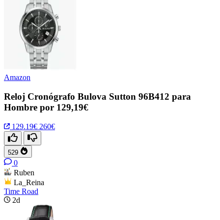
Amazon
Reloj Cronógrafo Bulova Sutton 96B412 para
Hombre por 129,19€
129.19€
260€
529
0
Ruben
La_Reina
Time Road
2d