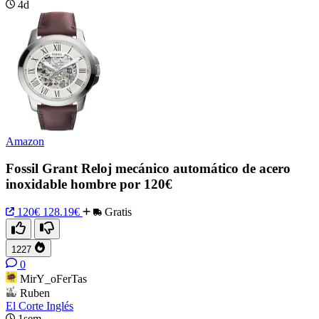
4d
Amazon
Fossil Grant Reloj mecánico automático de acero
inoxidable hombre por 120€
120€
128.19€
Gratis
1227
0
MirY_oFerTas
Ruben
El Corte Inglés
1sem