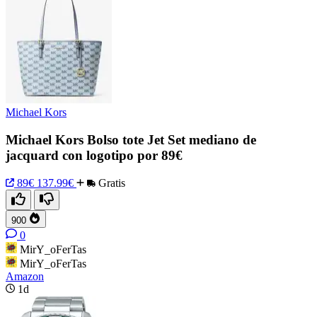
Michael Kors
Michael Kors Bolso tote Jet Set mediano de
jacquard con logotipo por 89€
89€
137.99€
Gratis
900
0
MirY_oFerTas
MirY_oFerTas
Amazon
1d