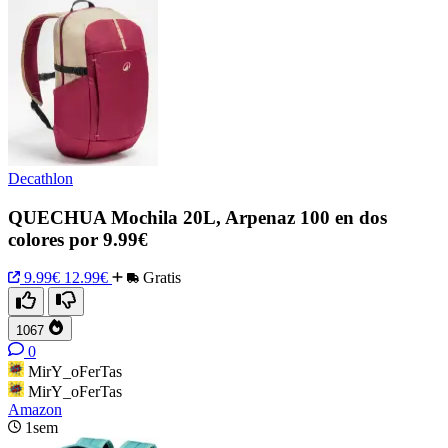
Decathlon
QUECHUA Mochila 20L, Arpenaz 100 en dos
colores por 9.99€
9.99€
12.99€
Gratis
1067
0
MirY_oFerTas
MirY_oFerTas
Amazon
1sem