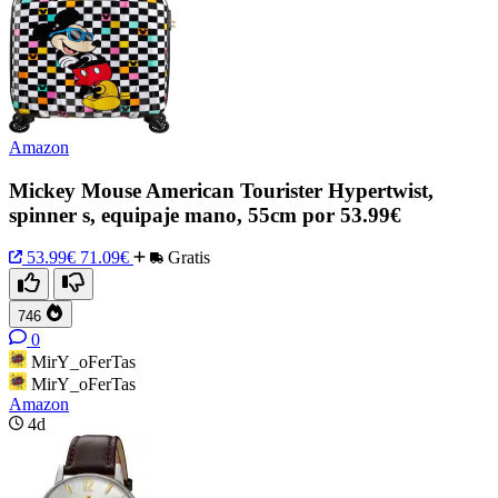
Amazon
Mickey Mouse American Tourister Hypertwist,
spinner s, equipaje mano, 55cm por 53.99€
53.99€
71.09€
Gratis
746
0
MirY_oFerTas
MirY_oFerTas
Amazon
4d