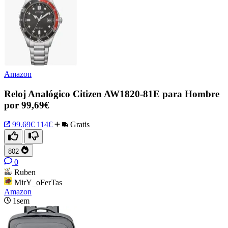
Amazon
Reloj Analógico Citizen AW1820-81E para Hombre
por 99,69€
99.69€
114€
Gratis
802
0
Ruben
MirY_oFerTas
Amazon
1sem