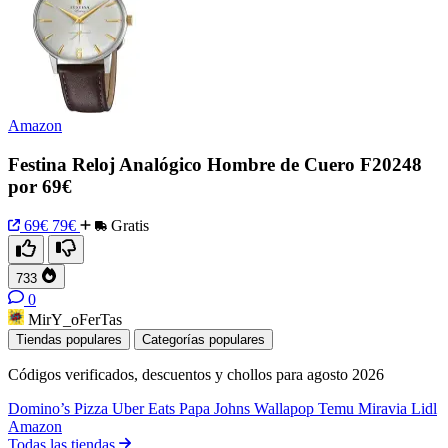
Amazon
Festina Reloj Analógico Hombre de Cuero F20248
por 69€
69€
79€
Gratis
733
0
MirY_oFerTas
Tiendas populares
Categorías populares
Códigos verificados, descuentos y chollos para agosto 2026
Domino’s Pizza
Uber Eats
Papa Johns
Wallapop
Temu
Miravia
Lidl
Amazon
Todas las tiendas