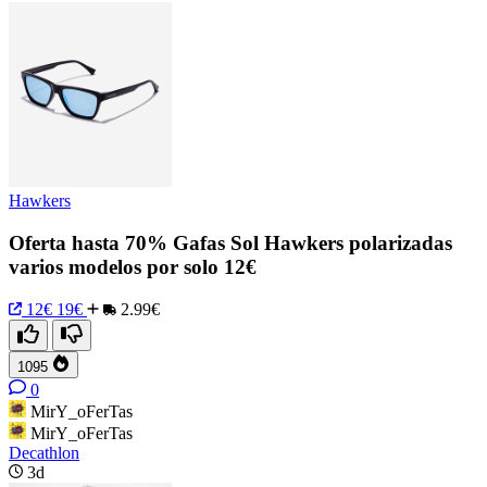
Hawkers
Oferta hasta 70% Gafas Sol Hawkers polarizadas
varios modelos por solo 12€
12€
19€
2.99€
1095
0
MirY_oFerTas
MirY_oFerTas
Decathlon
3d