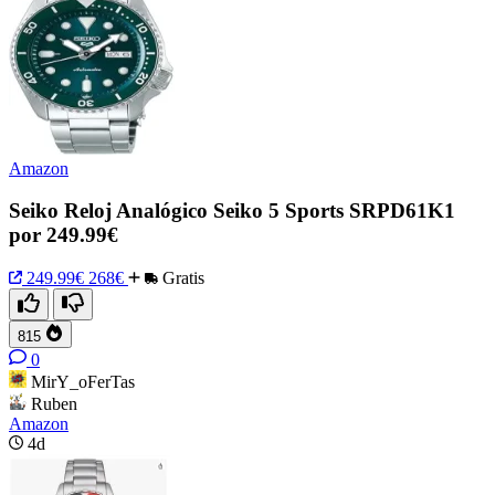
Amazon
Seiko Reloj Analógico Seiko 5 Sports SRPD61K1
por 249.99€
249.99€
268€
Gratis
815
0
MirY_oFerTas
Ruben
Amazon
4d