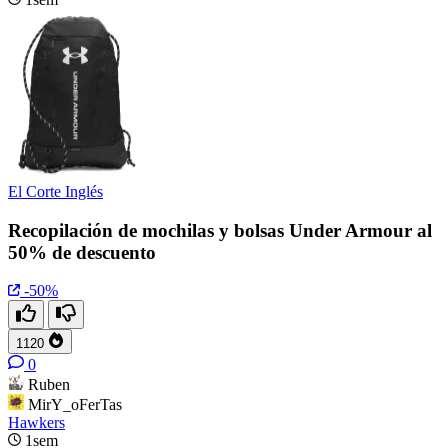
El Corte Inglés
Recopilación de mochilas y bolsas Under Armour al
50% de descuento
-50%
1120
0
Ruben
MirY_oFerTas
Hawkers
1sem