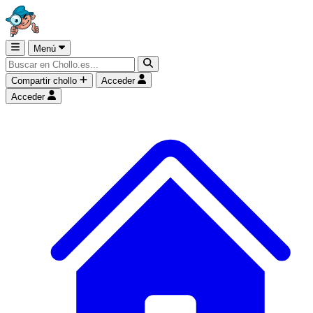
Menú
Compartir chollo
Acceder
Acceder