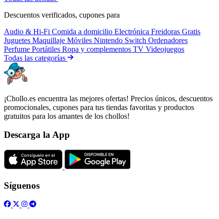
Descuentos verificados, cupones para
Audio & Hi-Fi
Comida a domicilio
Electrónica
Freidoras
Gratis
Juguetes
Maquillaje
Móviles
Nintendo Switch
Ordenadores
Perfume
Portátiles
Ropa y complementos
TV
Videojuegos
Todas las categorías
¡Chollo.es encuentra las mejores ofertas! Precios únicos, descuentos
promocionales, cupones para tus tiendas favoritas y productos
gratuitos para los amantes de los chollos!
Descarga la App
Síguenos