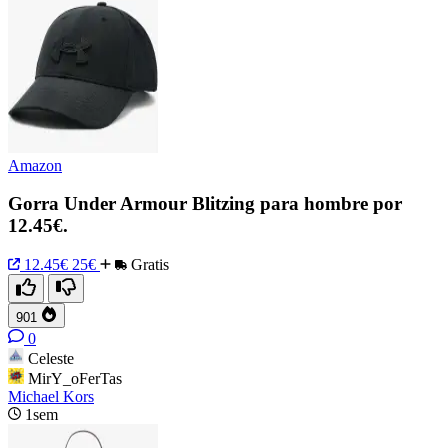
Amazon
Gorra Under Armour Blitzing para hombre por
12.45€.
12.45€
25€
Gratis
901
0
Celeste
MirY_oFerTas
Michael Kors
1sem