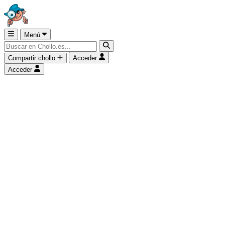
Menú
Compartir chollo
Acceder
Acceder