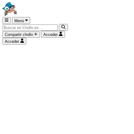
Menú
Compartir chollo
Acceder
Acceder