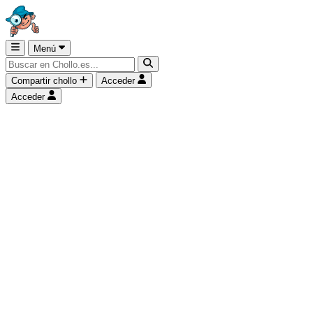
Menú
Compartir chollo
Acceder
Acceder