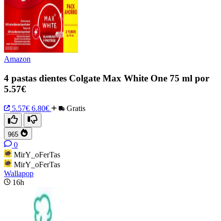
Amazon
4 pastas dientes Colgate Max White One 75 ml por
5.57€
5.57€
6.80€
Gratis
965
0
MirY_oFerTas
MirY_oFerTas
Wallapop
16h