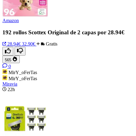
Amazon
192 rollos Scottex Original de 2 capas por 28.94€
28.94€
32.90€
Gratis
565
0
MirY_oFerTas
MirY_oFerTas
Miravia
22h