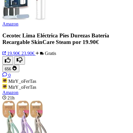
Amazon
Cecotec Lima Eléctrica Pies Durezas Batería
Recargable SkinCare Steam por 19.90€
19.90€
23.90€
Gratis
656
0
MirY_oFerTas
MirY_oFerTas
Amazon
21h