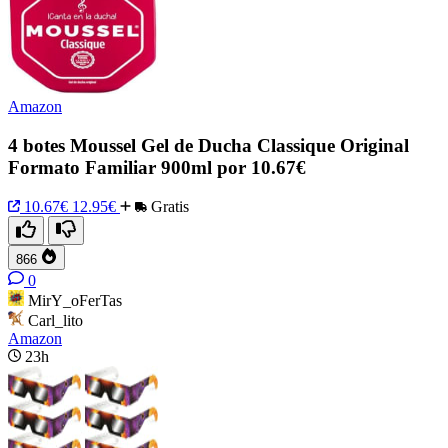
Amazon
4 botes Moussel Gel de Ducha Classique Original
Formato Familiar 900ml por 10.67€
10.67€
12.95€
Gratis
866
0
MirY_oFerTas
Carl_lito
Amazon
23h