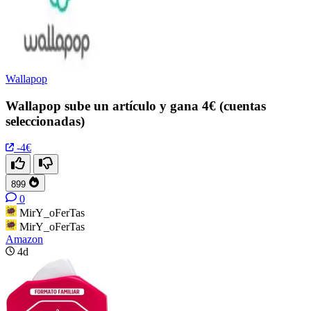
Wallapop
Wallapop sube un artículo y gana 4€ (cuentas
seleccionadas)
-4€
899
0
MirY_oFerTas
MirY_oFerTas
Amazon
4d