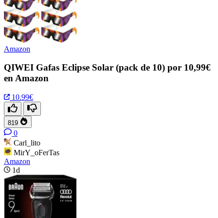
Amazon
QIWEI Gafas Eclipse Solar (pack de 10) por 10,99€
en Amazon
10.99€
819
0
Carl_lito
MirY_oFerTas
Amazon
1d