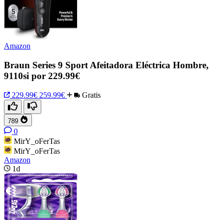
Amazon
Braun Series 9 Sport Afeitadora Eléctrica Hombre,
9110si por 229.99€
229.99€
259.99€
Gratis
789
0
MirY_oFerTas
MirY_oFerTas
Amazon
1d