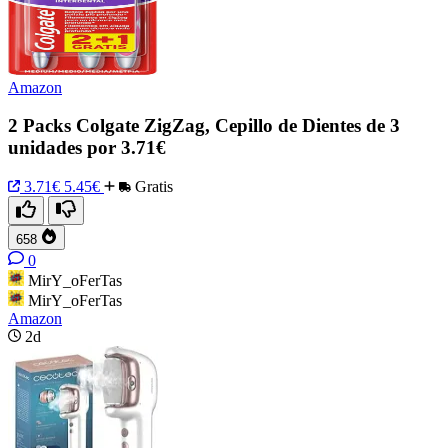
Amazon
2 Packs Colgate ZigZag, Cepillo de Dientes de 3
unidades por 3.71€
3.71€
5.45€
Gratis
658
0
MirY_oFerTas
MirY_oFerTas
Amazon
2d