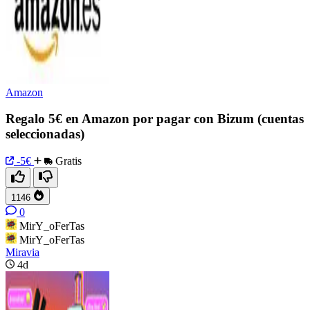
Amazon
Regalo 5€ en Amazon por pagar con Bizum (cuentas
seleccionadas)
-5€
Gratis
1146
0
MirY_oFerTas
MirY_oFerTas
Miravia
4d