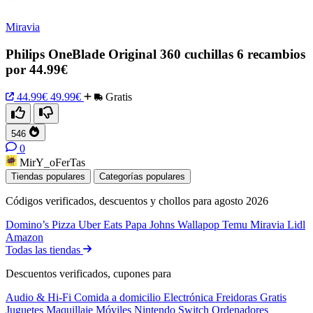
Miravia
Philips OneBlade Original 360 cuchillas 6 recambios
por 44.99€
44.99€
49.99€
Gratis
546
0
MirY_oFerTas
Tiendas populares
Categorías populares
Códigos verificados, descuentos y chollos para agosto 2026
Domino’s Pizza
Uber Eats
Papa Johns
Wallapop
Temu
Miravia
Lidl
Amazon
Todas las tiendas
Descuentos verificados, cupones para
Audio & Hi-Fi
Comida a domicilio
Electrónica
Freidoras
Gratis
Juguetes
Maquillaje
Móviles
Nintendo Switch
Ordenadores