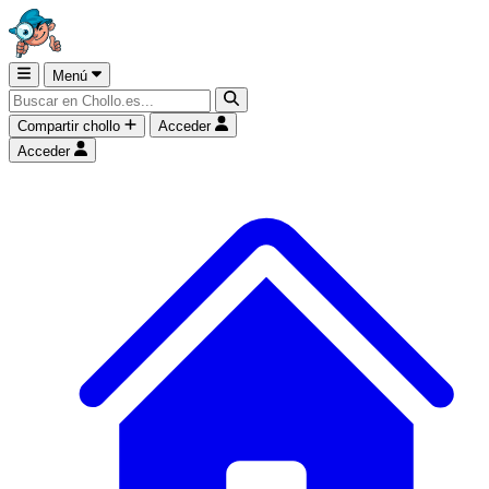
Menú
Compartir chollo
Acceder
Acceder