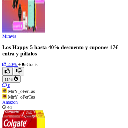
Miravia
Los Happy 5 hasta 40% descuento y cupones 17€
entra y pillalos
-40%
Gratis
1146
0
MirY_oFerTas
MirY_oFerTas
Amazon
4d