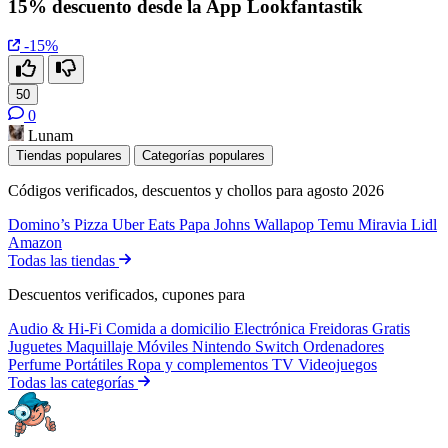
15% descuento desde la App Lookfantastik
-15%
50
0
Lunam
Tiendas populares
Categorías populares
Códigos verificados, descuentos y chollos para agosto 2026
Domino’s Pizza
Uber Eats
Papa Johns
Wallapop
Temu
Miravia
Lidl
Amazon
Todas las tiendas
Descuentos verificados, cupones para
Audio & Hi-Fi
Comida a domicilio
Electrónica
Freidoras
Gratis
Juguetes
Maquillaje
Móviles
Nintendo Switch
Ordenadores
Perfume
Portátiles
Ropa y complementos
TV
Videojuegos
Todas las categorías