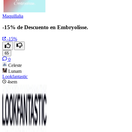
Maquillalia
-15% de Descuento en Embryolisse.
-15%
65
0
Celeste
Lunam
Lookfantastic
4sem