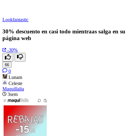
Lookfantastic
30% descuento en casi todo mientraas salga en su
página web
-30%
66
0
Lunam
Celeste
Maquillalia
3sem