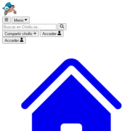
Menú
Compartir chollo
Acceder
Acceder