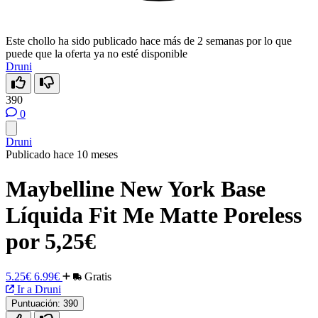
Este chollo ha sido publicado hace más de 2 semanas por lo que
puede que la oferta ya no esté disponible
Druni
390
0
Druni
Publicado hace 10 meses
Maybelline New York Base
Líquida Fit Me Matte Poreless
por 5,25€
5.25€
6.99€
Gratis
Ir a Druni
Puntuación:
390