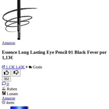
Amazon
Essence Long Lasting Eye Pencil 01 Black Fever por
1,13€
1.13€
1.43€
Gratis
352
0
Ruben
Lunam
Amazon
4sem