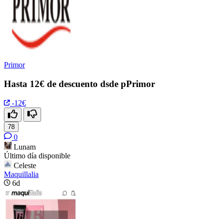
Primor
Hasta 12€ de descuento dsde pPrimor
-12€
78
0
Lunam
Último día disponible
Celeste
Maquillalia
6d