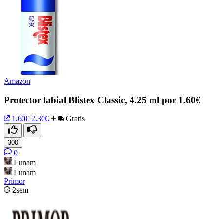
Amazon
Protector labial Blistex Classic, 4.25 ml por 1.60€
1.60€
2.30€
Gratis
300
0
Lunam
Lunam
Primor
2sem