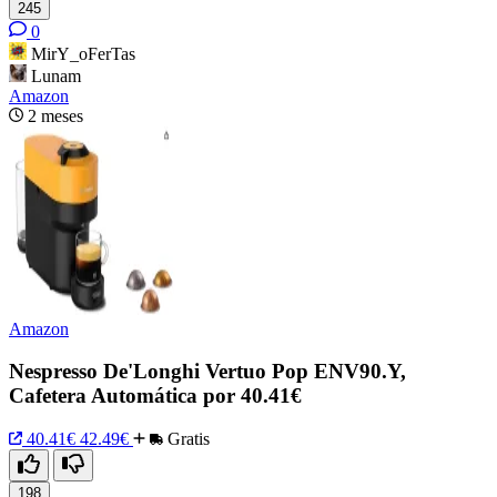
245
0
MirY_oFerTas
Lunam
Amazon
2 meses
Amazon
Nespresso De'Longhi Vertuo Pop ENV90.Y,
Cafetera Automática por 40.41€
40.41€
42.49€
Gratis
198