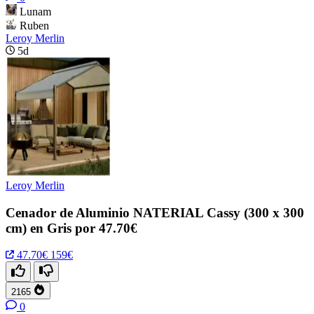
Lunam
Ruben
Leroy Merlin
5d
Leroy Merlin
Cenador de Aluminio NATERIAL Cassy (300 x 300
cm) en Gris por 47.70€
47.70€
159€
2165
0