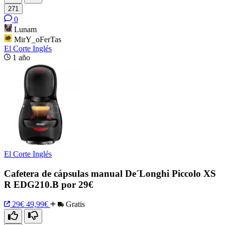
271
0
Lunam
MirY_oFerTas
El Corte Inglés
1 año
El Corte Inglés
Cafetera de cápsulas manual De´Longhi Piccolo XS
R EDG210.B por 29€
29€
49,99€
Gratis