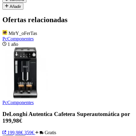
Añadir
Ofertas relacionadas
MirY_oFerTas
PcComponentes
1 año
PcComponentes
DeLonghi Autentica Cafetera Superautomática por
199,98€
199,98€
359€
Gratis