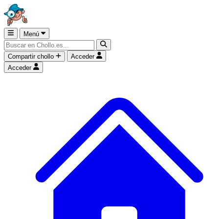
Menú
Compartir chollo
Acceder
Acceder