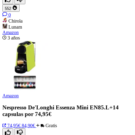
552
0
Chirola
Lunam
Amazon
3 años
Amazon
Nespresso De'Longhi Essenza Mini EN85.L+14
capsulas por 74,95€
74,95€
84,90€
Gratis