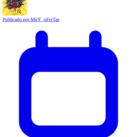
Publicado por
MirY_oFerTas