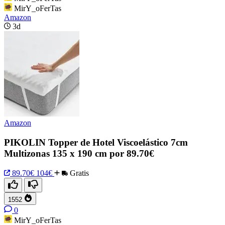
MirY_oFerTas
Amazon
3d
Amazon
PIKOLIN Topper de Hotel Viscoelástico 7cm
Multizonas 135 x 190 cm por 89.70€
89.70€
104€
Gratis
1552
0
MirY_oFerTas