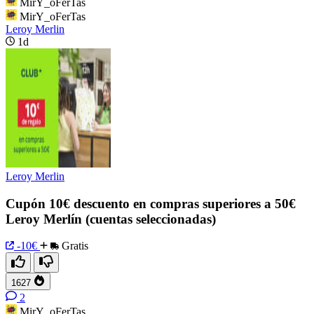
MirY_oFerTas
MirY_oFerTas
Leroy Merlin
1d
Leroy Merlin
Cupón 10€ descuento en compras superiores a 50€
Leroy Merlín (cuentas seleccionadas)
-10€
Gratis
1627
2
MirY_oFerTas