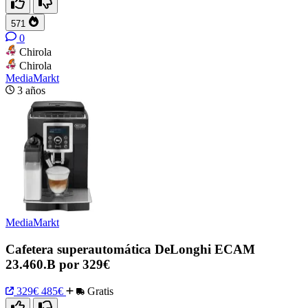
571
0
Chirola
Chirola
MediaMarkt
3 años
MediaMarkt
Cafetera superautomática DeLonghi ECAM
23.460.B por 329€
329€
485€
Gratis