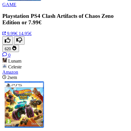
GAME
Playstation PS4 Clash Artifacts of Chaos Zeno
Edition or 7.99€
9.99€
14.95€
620
0
Lunam
Celeste
Amazon
2sem