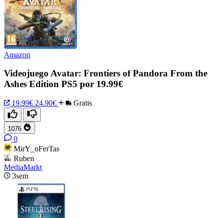
Amazon
Videojuego Avatar: Frontiers of Pandora From the
Ashes Edition PS5 por 19.99€
19.99€
24.90€
Gratis
1076
0
MirY_oFerTas
Ruben
MediaMarkt
3sem