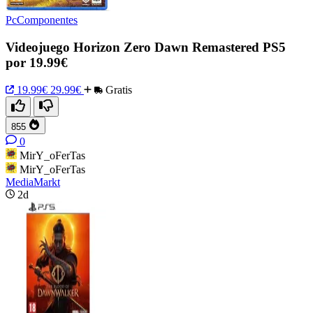
PcComponentes
Videojuego Horizon Zero Dawn Remastered PS5
por 19.99€
19.99€
29.99€
Gratis
855
0
MirY_oFerTas
MirY_oFerTas
MediaMarkt
2d