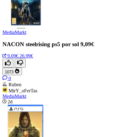
MediaMarkt
NACON steelrising ps5 por sol 9,09€
9.09€
26.99€
1073
0
Ruben
MirY_oFerTas
MediaMarkt
2d