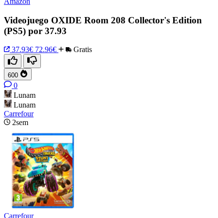
Amazon
Videojuego OXIDE Room 208 Collector's Edition
(PS5) por 37.93
37.93€
72.96€
Gratis
600
0
Lunam
Lunam
Carrefour
2sem
Carrefour