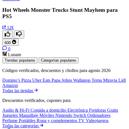
Hot Wheels Monster Trucks Stunt Mayhem para
PS5
12€
600
0
Lunam
Tiendas populares
Categorías populares
Códigos verificados, descuentos y chollos para agosto 2026
Domino’s Pizza
Uber Eats
Papa Johns
Wallapop
Temu
Miravia
Lidl
Amazon
Todas las tiendas
Descuentos verificados, cupones para
Audio & Hi-Fi
Comida a domicilio
Electrónica
Freidoras
Gratis
Juguetes
Maquillaje
Móviles
Nintendo Switch
Ordenadores
Perfume
Portátiles
Ropa y complementos
TV
Videojuegos
Todas las categorías