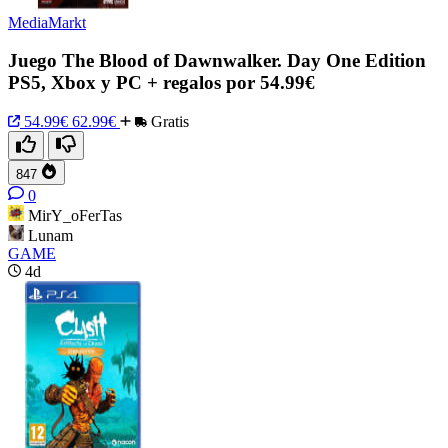
MediaMarkt
Juego The Blood of Dawnwalker. Day One Edition
PS5, Xbox y PC + regalos por 54.99€
54.99€
62.99€
Gratis
847
0
MirY_oFerTas
Lunam
GAME
4d