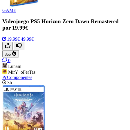
GAME
Videojuego PS5 Horizon Zero Dawn Remastered
por 19.99€
19.99€
49.99€
855
0
Lunam
MirY_oFerTas
PcComponentes
3h