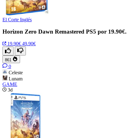
El Corte Inglés
Horizon Zero Dawn Remastered PS5 por 19.90€.
19.90€
49.90€
861
0
Celeste
Lunam
GAME
3d