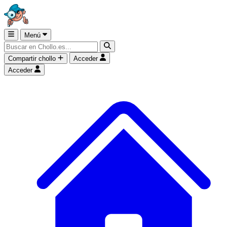
Menú
Compartir chollo
Acceder
Acceder