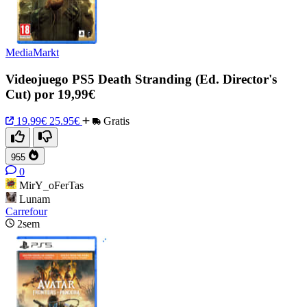
MediaMarkt
Videojuego PS5 Death Stranding (Ed. Director's
Cut) por 19,99€
19.99€
25.95€
Gratis
955
0
MirY_oFerTas
Lunam
Carrefour
2sem