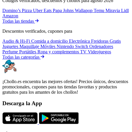
Códigos verificados, descuentos y chollos para agosto 2026
Domino’s Pizza
Uber Eats
Papa Johns
Wallapop
Temu
Miravia
Lidl
Amazon
Todas las tiendas
Descuentos verificados, cupones para
Audio & Hi-Fi
Comida a domicilio
Electrónica
Freidoras
Gratis
Juguetes
Maquillaje
Móviles
Nintendo Switch
Ordenadores
Perfume
Portátiles
Ropa y complementos
TV
Videojuegos
Todas las categorías
¡Chollo.es encuentra las mejores ofertas! Precios únicos, descuentos
promocionales, cupones para tus tiendas favoritas y productos
gratuitos para los amantes de los chollos!
Descarga la App