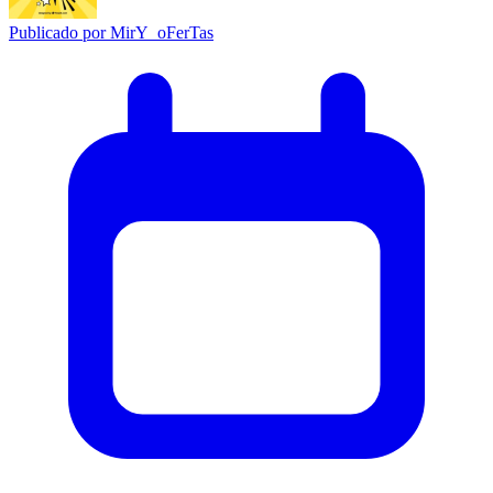
Publicado por
MirY_oFerTas