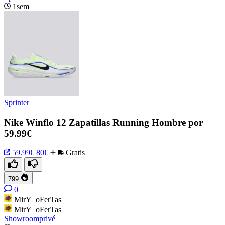
1sem
Sprinter
Nike Winflo 12 Zapatillas Running Hombre por
59.99€
59.99€
80€
Gratis
799
0
MirY_oFerTas
MirY_oFerTas
Showroomprivé