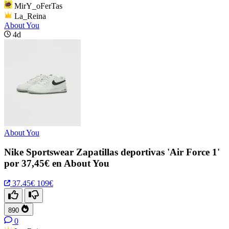
MirY_oFerTas
La_Reina
About You
4d
About You
Nike Sportswear Zapatillas deportivas 'Air Force 1'
por 37,45€ en About You
37.45€
109€
890
0