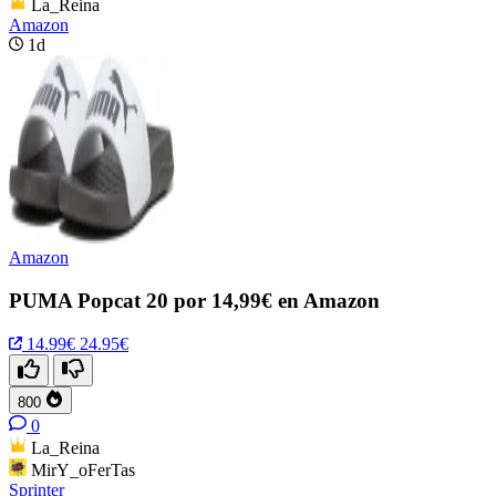
La_Reina
Amazon
1d
Amazon
PUMA Popcat 20 por 14,99€ en Amazon
14.99€
24.95€
800
0
La_Reina
MirY_oFerTas
Sprinter