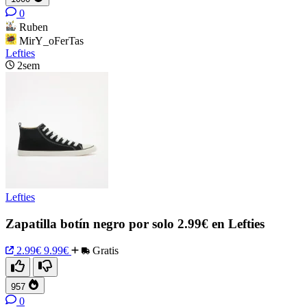
0
Ruben
MirY_oFerTas
Lefties
2sem
Lefties
Zapatilla botín negro por solo 2.99€ en Lefties
2.99€
9.99€
Gratis
957
0