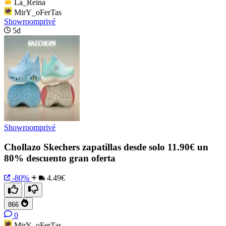
La_Reina
MirY_oFerTas
Showroomprivé
5d
Showroomprivé
Chollazo Skechers zapatillas desde solo 11.90€ un
80% descuento gran oferta
-80%
4.49€
866
0
MirY_oFerTas