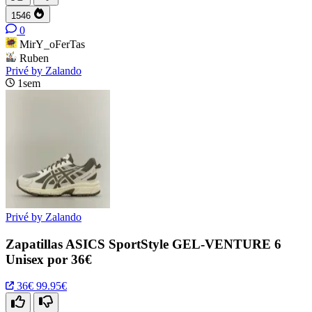
1546
0
MirY_oFerTas
Ruben
Privé by Zalando
1sem
Privé by Zalando
Zapatillas ASICS SportStyle GEL-VENTURE 6
Unisex por 36€
36€
99.95€