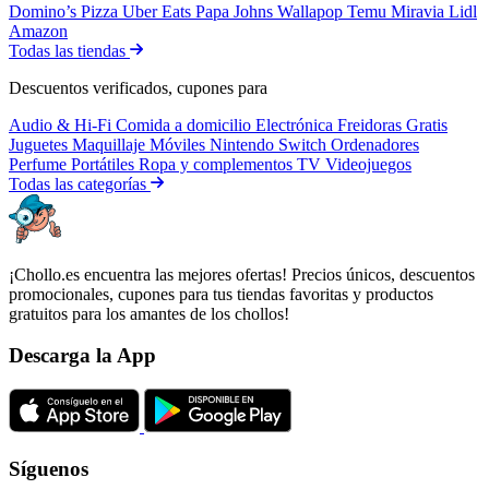
Domino’s Pizza
Uber Eats
Papa Johns
Wallapop
Temu
Miravia
Lidl
Amazon
Todas las tiendas
Descuentos verificados, cupones para
Audio & Hi-Fi
Comida a domicilio
Electrónica
Freidoras
Gratis
Juguetes
Maquillaje
Móviles
Nintendo Switch
Ordenadores
Perfume
Portátiles
Ropa y complementos
TV
Videojuegos
Todas las categorías
¡Chollo.es encuentra las mejores ofertas! Precios únicos, descuentos
promocionales, cupones para tus tiendas favoritas y productos
gratuitos para los amantes de los chollos!
Descarga la App
Síguenos