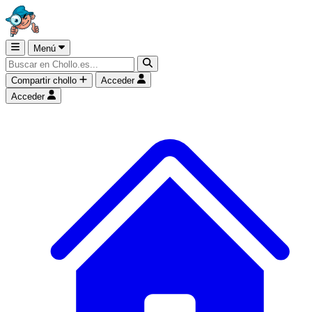
Menú
Compartir chollo
Acceder
Acceder