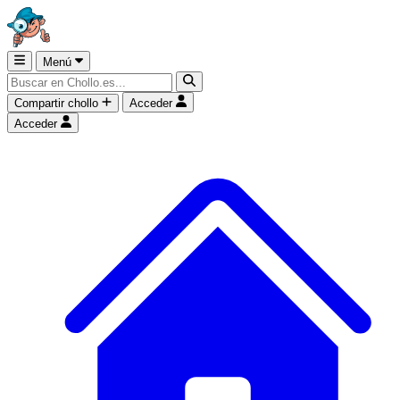
Menú
Compartir chollo
Acceder
Acceder