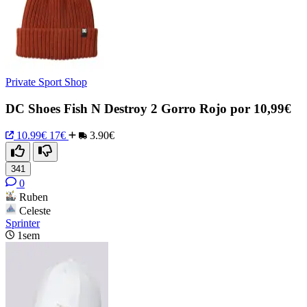
Private Sport Shop
DC Shoes Fish N Destroy 2 Gorro Rojo por 10,99€
10.99€
17€
3.90€
341
0
Ruben
Celeste
Sprinter
1sem