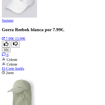
Sprinter
Gorra Reebok blanca por 7.99€.
7.99€
15.99€
331
0
Celeste
Celeste
El Corte Inglés
2sem