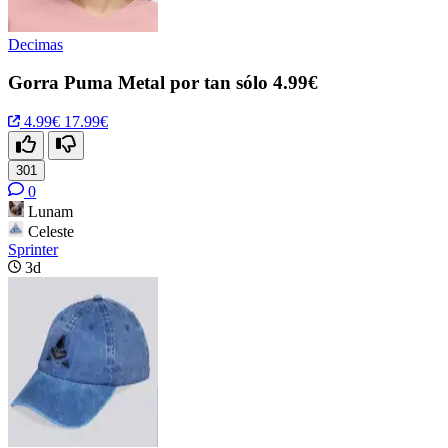
Decimas
Gorra Puma Metal por tan sólo 4.99€
4.99€
17.99€
301
0
Lunam
Celeste
Sprinter
3d