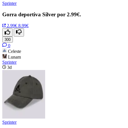
Sprinter
Gorra deportiva Silver por 2.99€.
2.99€
8.99€
300
0
Celeste
Lunam
Sprinter
3d
Sprinter