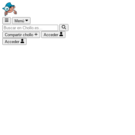
Menú
Compartir chollo
Acceder
Acceder