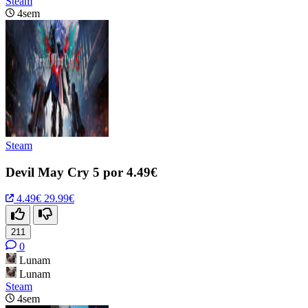
Steam
4sem
Steam
Devil May Cry 5 por 4.49€
4.49€
29.99€
211
0
Lunam
Lunam
Steam
4sem