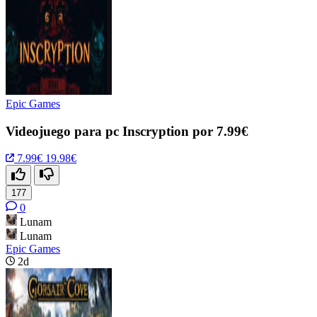
Epic Games
Videojuego para pc Inscryption por 7.99€
7.99€
19.98€
177
0
Lunam
Lunam
Epic Games
2d