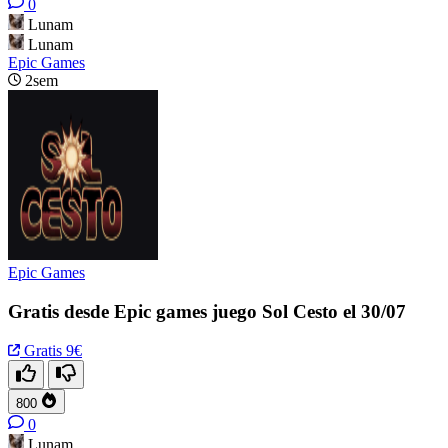
0
Lunam
Lunam
Epic Games
2sem
Epic Games
Gratis desde Epic games juego Sol Cesto el 30/07
Gratis
9€
800
0
Lunam