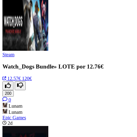
Steam
Watch_Dogs Bundle» LOTE por 12.76€
12.57€
120€
200
0
Lunam
Lunam
Epic Games
2d