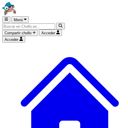
Menú
Compartir chollo
Acceder
Acceder