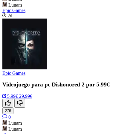
Lunam
Epic Games
2d
Epic Games
Videojuego para pc Dishonored 2 por 5.99€
5.99€
29.99€
276
0
Lunam
Lunam