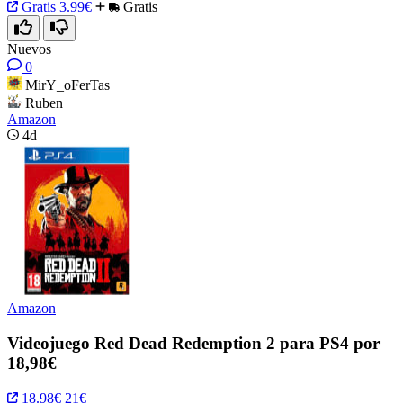
Gratis
3.99€
Gratis
Nuevos
0
MirY_oFerTas
Ruben
Amazon
4d
Amazon
Videojuego Red Dead Redemption 2 para PS4 por
18,98€
18.98€
21€