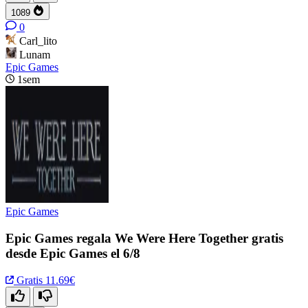
1089
0
Carl_lito
Lunam
Epic Games
1sem
Epic Games
Epic Games regala We Were Here Together gratis
desde Epic Games el 6/8
Gratis
11.69€