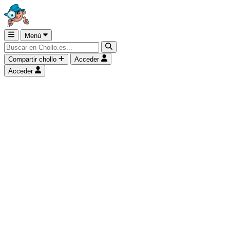
Menú
Compartir chollo
Acceder
Acceder