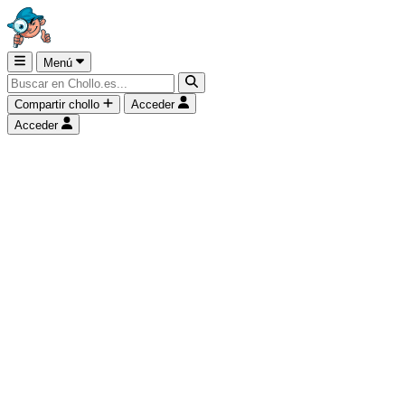
Menú
Compartir chollo
Acceder
Acceder