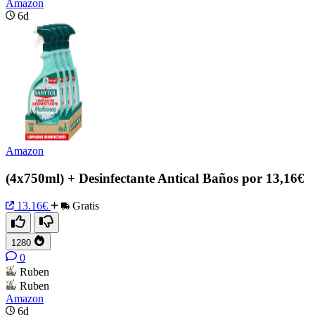
Amazon
6d
Amazon
(4x750ml) + Desinfectante Antical Baños por 13,16€
13.16€
Gratis
1280
0
Ruben
Ruben
Amazon
6d