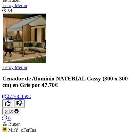
Ruben
Leroy Merlin
5d
Leroy Merlin
Cenador de Aluminio NATERIAL Cassy (300 x 300
cm) en Gris por 47.70€
47.70€
159€
2165
0
Ruben
MirY_oFerTas