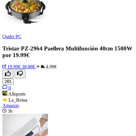
Outlet PC
Tristar PZ-2964 Paellera Multifunción 40cm 1500W
por 19.99€
19.99€
38.88€
4.99€
281
0
Allsports
La_Reina
Amazon
3h