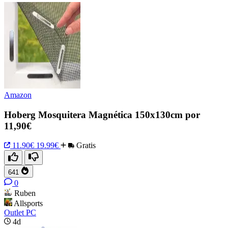
Amazon
Hoberg Mosquitera Magnética 150x130cm por
11,90€
11.90€
19.99€
Gratis
641
0
Ruben
Allsports
Outlet PC
4d