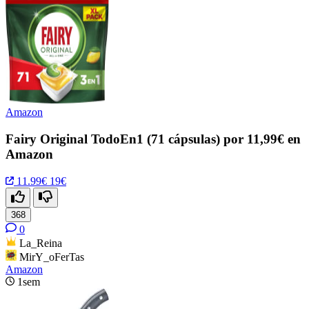
Amazon
Fairy Original TodoEn1 (71 cápsulas) por 11,99€ en
Amazon
11.99€
19€
368
0
La_Reina
MirY_oFerTas
Amazon
1sem