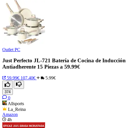
Outlet PC
Just Perfecto JL-721 Batería de Cocina de Inducción
Antiadherente 15 Piezas a 59.99€
59.99€
107.40€
5.99€
374
0
Allsports
La_Reina
Amazon
4h