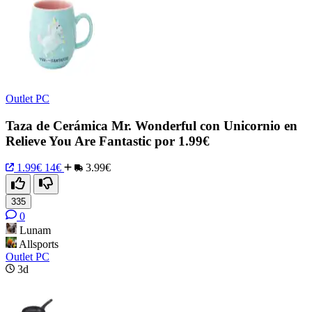
Outlet PC
Taza de Cerámica Mr. Wonderful con Unicornio en
Relieve You Are Fantastic por 1.99€
1.99€
14€
3.99€
335
0
Lunam
Allsports
Outlet PC
3d