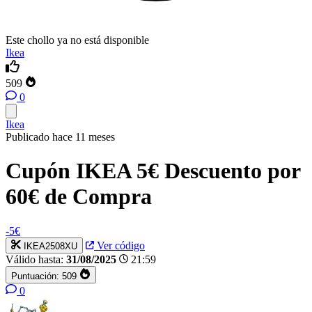
Este chollo ya no está disponible
Ikea
509
0
Ikea
Publicado hace 11 meses
Cupón IKEA 5€ Descuento por
60€ de Compra
-5€
Ver código
IKEA2508XU
Válido hasta:
31/08/2025
21:59
Puntuación:
509
0