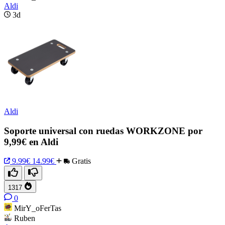
Aldi
3d
Aldi
Soporte universal con ruedas WORKZONE por
9,99€ en Aldi
9.99€
14.99€
Gratis
1317
0
MirY_oFerTas
Ruben