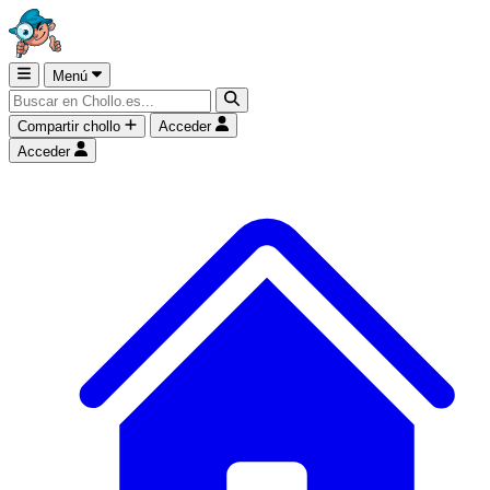
Menú
Compartir chollo
Acceder
Acceder