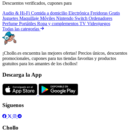
Descuentos verificados, cupones para
Audio & Hi-Fi
Comida a domicilio
Electrónica
Freidoras
Gratis
Juguetes
Maquillaje
Móviles
Nintendo Switch
Ordenadores
Perfume
Portátiles
Ropa y complementos
TV
Videojuegos
Todas las categorías
¡Chollo.es encuentra las mejores ofertas! Precios únicos, descuentos
promocionales, cupones para tus tiendas favoritas y productos
gratuitos para los amantes de los chollos!
Descarga la App
Síguenos
Chollo