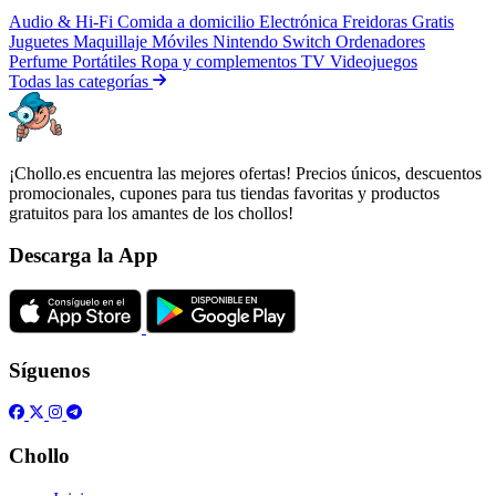
Audio & Hi-Fi
Comida a domicilio
Electrónica
Freidoras
Gratis
Juguetes
Maquillaje
Móviles
Nintendo Switch
Ordenadores
Perfume
Portátiles
Ropa y complementos
TV
Videojuegos
Todas las categorías
¡Chollo.es encuentra las mejores ofertas! Precios únicos, descuentos
promocionales, cupones para tus tiendas favoritas y productos
gratuitos para los amantes de los chollos!
Descarga la App
Síguenos
Chollo