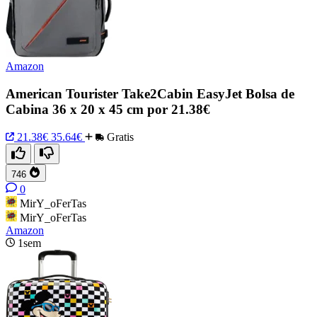
Amazon
American Tourister Take2Cabin EasyJet Bolsa de
Cabina 36 x 20 x 45 cm por 21.38€
21.38€
35.64€
Gratis
746
0
MirY_oFerTas
MirY_oFerTas
Amazon
1sem