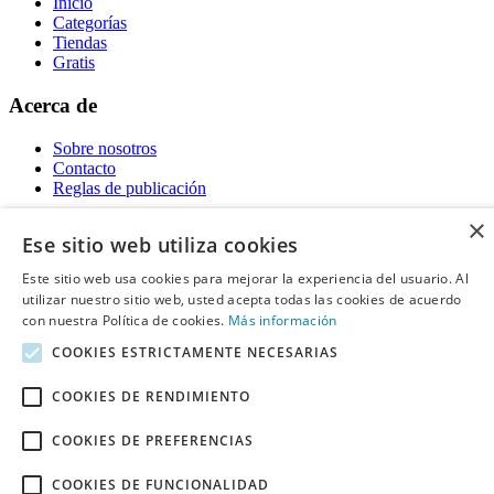
Inicio
Categorías
Tiendas
Gratis
Acerca de
Sobre nosotros
Contacto
Reglas de publicación
×
Información legal
Ese sitio web utiliza cookies
Privacidad
Este sitio web usa cookies para mejorar la experiencia del usuario. Al
Declaración de cookies
utilizar nuestro sitio web, usted acepta todas las cookies de acuerdo
Términos y condiciones
con nuestra Política de cookies.
Más información
Descargo de Responsabilidad
Aviso y eliminación
COOKIES ESTRICTAMENTE NECESARIAS
Derechos de autor ©
Chollo
2026. Todos los derechos quedan
COOKIES DE RENDIMIENTO
reservados.
COOKIES DE PREFERENCIAS
COOKIES DE FUNCIONALIDAD