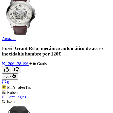
Amazon
Fossil Grant Reloj mecánico automático de acero
inoxidable hombre por 120€
120€
128.19€
Gratis
1227
0
MirY_oFerTas
Ruben
El Corte Inglés
1sem