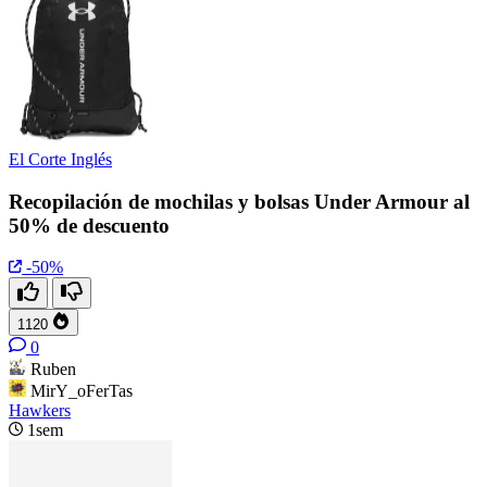
El Corte Inglés
Recopilación de mochilas y bolsas Under Armour al
50% de descuento
-50%
1120
0
Ruben
MirY_oFerTas
Hawkers
1sem