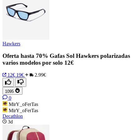
Hawkers
Oferta hasta 70% Gafas Sol Hawkers polarizadas
varios modelos por solo 12€
12€
19€
2.99€
1095
0
MirY_oFerTas
MirY_oFerTas
Decathlon
3d