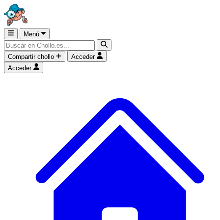
Menú
Compartir chollo
Acceder
Acceder