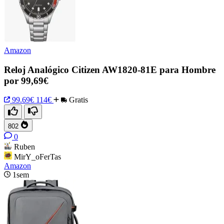
Amazon
Reloj Analógico Citizen AW1820-81E para Hombre
por 99,69€
99.69€
114€
Gratis
802
0
Ruben
MirY_oFerTas
Amazon
1sem