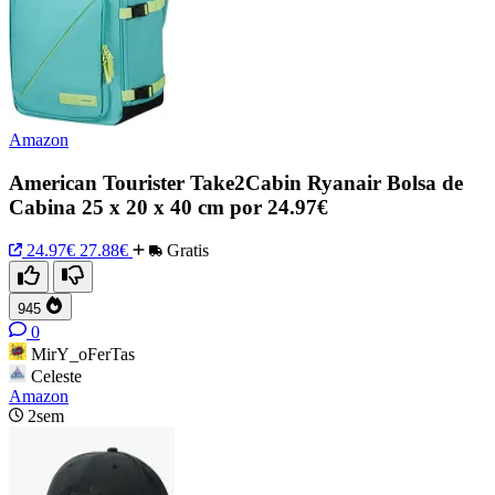
Amazon
American Tourister Take2Cabin Ryanair Bolsa de
Cabina 25 x 20 x 40 cm por 24.97€
24.97€
27.88€
Gratis
945
0
MirY_oFerTas
Celeste
Amazon
2sem