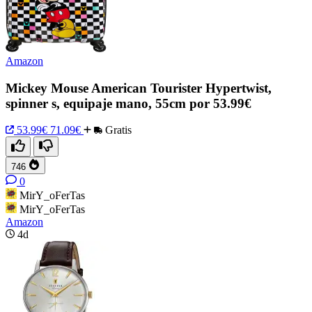
Amazon
Mickey Mouse American Tourister Hypertwist,
spinner s, equipaje mano, 55cm por 53.99€
53.99€
71.09€
Gratis
746
0
MirY_oFerTas
MirY_oFerTas
Amazon
4d