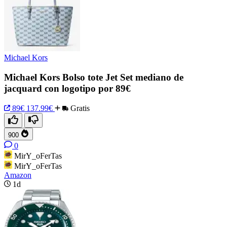
Michael Kors
Michael Kors Bolso tote Jet Set mediano de
jacquard con logotipo por 89€
89€
137.99€
Gratis
900
0
MirY_oFerTas
MirY_oFerTas
Amazon
1d