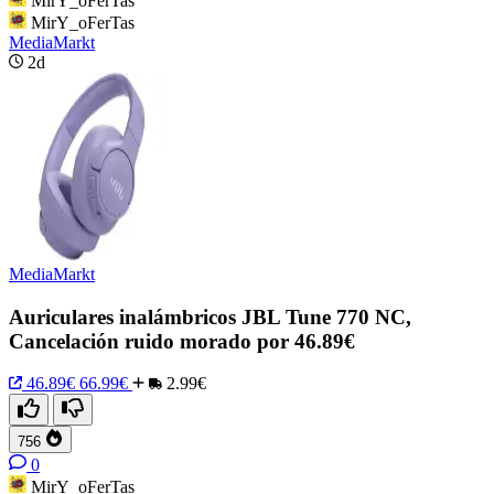
MirY_oFerTas
MirY_oFerTas
MediaMarkt
2d
MediaMarkt
Auriculares inalámbricos JBL Tune 770 NC,
Cancelación ruido morado por 46.89€
46.89€
66.99€
2.99€
756
0
MirY_oFerTas