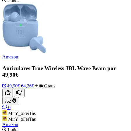
2 años
Amazon
Auriculares True Wireless JBL Wave Beam por
49,90€
49,90€
64,26€
Gratis
752
0
MirY_oFerTas
MirY_oFerTas
Amazon
1 año