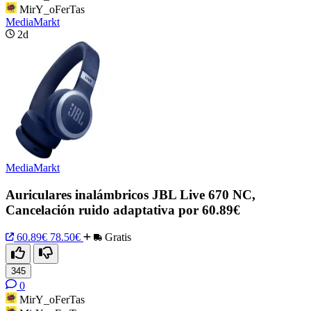
MirY_oFerTas
MediaMarkt
2d
MediaMarkt
Auriculares inalámbricos JBL Live 670 NC,
Cancelación ruido adaptativa por 60.89€
60.89€
78.50€
Gratis
345
0
MirY_oFerTas