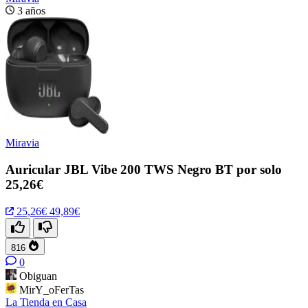
3 años
Miravia
Auricular JBL Vibe 200 TWS Negro BT por solo
25,26€
25,26€
49,89€
816
0
Obiguan
MirY_oFerTas
La Tienda en Casa