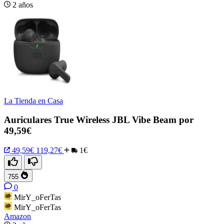
2 años
La Tienda en Casa
Auriculares True Wireless JBL Vibe Beam por
49,59€
49,59€
119,27€
1€
755
0
MirY_oFerTas
MirY_oFerTas
Amazon