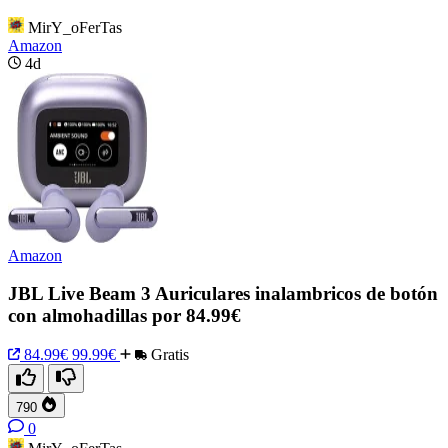
MirY_oFerTas
Amazon
4d
Amazon
JBL Live Beam 3 Auriculares inalambricos de botón
con almohadillas por 84.99€
84.99€
99.99€
Gratis
790
0