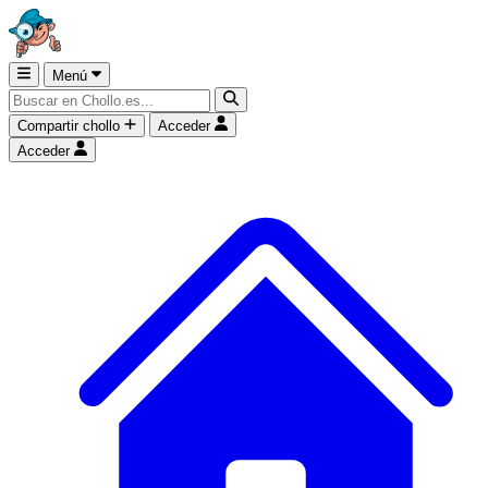
Menú
Compartir chollo
Acceder
Acceder