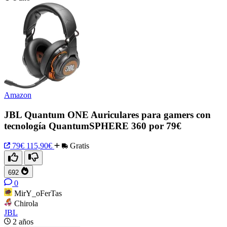
Amazon
JBL Quantum ONE Auriculares para gamers con
tecnología QuantumSPHERE 360 por 79€
79€
115,90€
Gratis
692
0
MirY_oFerTas
Chirola
JBL
2 años