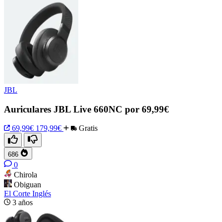
JBL
Auriculares JBL Live 660NC por 69,99€
69,99€
179,99€
Gratis
686
0
Chirola
Obiguan
El Corte Inglés
3 años