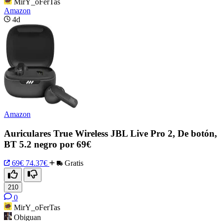
MirY_oFerTas
Amazon
4d
Amazon
Auriculares True Wireless JBL Live Pro 2, De botón,
BT 5.2 negro por 69€
69€
74.37€
Gratis
210
0
MirY_oFerTas
Obiguan