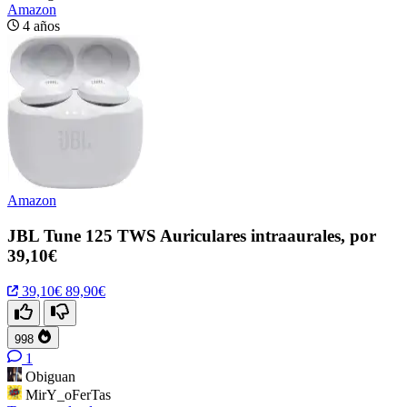
Amazon
4 años
Amazon
JBL Tune 125 TWS Auriculares intraaurales, por
39,10€
39,10€
89,90€
998
1
Obiguan
MirY_oFerTas