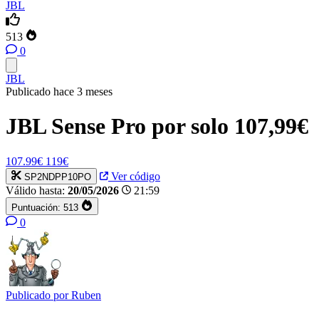
JBL
513
0
JBL
Publicado hace 3 meses
JBL Sense Pro por solo 107,99€
107.99€
119€
Ver código
SP2NDPP10PO
Válido hasta:
20/05/2026
21:59
Puntuación:
513
0
Publicado por
Ruben