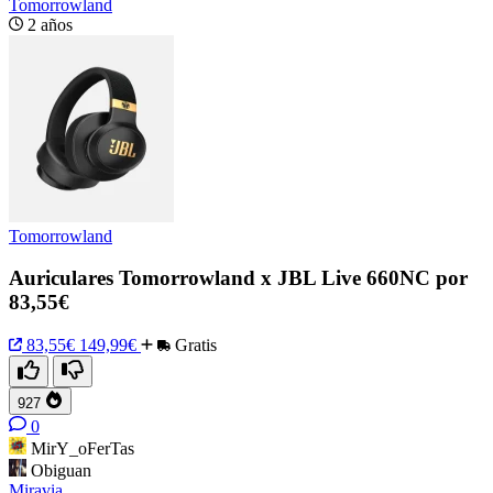
Tomorrowland
2 años
Tomorrowland
Auriculares Tomorrowland x JBL Live 660NC por
83,55€
83,55€
149,99€
Gratis
927
0
MirY_oFerTas
Obiguan
Miravia