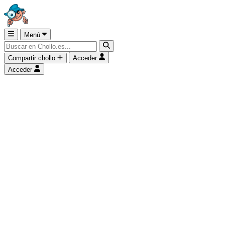
Menú
Compartir chollo
Acceder
Acceder