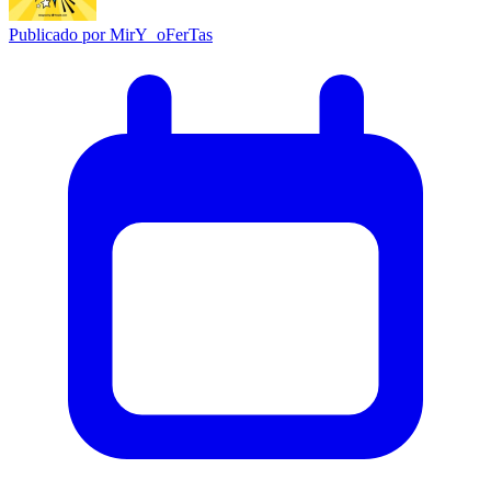
Publicado por
MirY_oFerTas