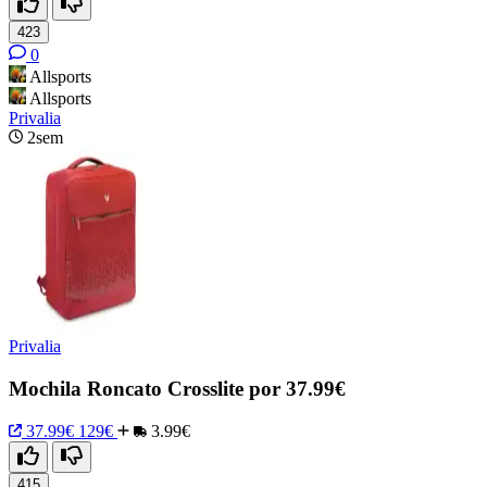
423
0
Allsports
Allsports
Privalia
2sem
Privalia
Mochila Roncato Crosslite por 37.99€
37.99€
129€
3.99€
415