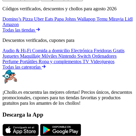
Códigos verificados, descuentos y chollos para agosto 2026
Domino’s Pizza
Uber Eats
Papa Johns
Wallapop
Temu
Miravia
Lidl
Amazon
Todas las tiendas
Descuentos verificados, cupones para
Audio & Hi-Fi
Comida a domicilio
Electrónica
Freidoras
Gratis
Juguetes
Maquillaje
Móviles
Nintendo Switch
Ordenadores
Perfume
Portátiles
Ropa y complementos
TV
Videojuegos
Todas las categorías
¡Chollo.es encuentra las mejores ofertas! Precios únicos, descuentos
promocionales, cupones para tus tiendas favoritas y productos
gratuitos para los amantes de los chollos!
Descarga la App