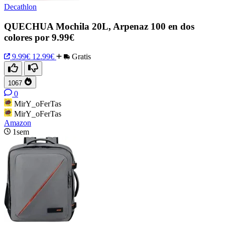
Decathlon
QUECHUA Mochila 20L, Arpenaz 100 en dos
colores por 9.99€
9.99€
12.99€
Gratis
1067
0
MirY_oFerTas
MirY_oFerTas
Amazon
1sem