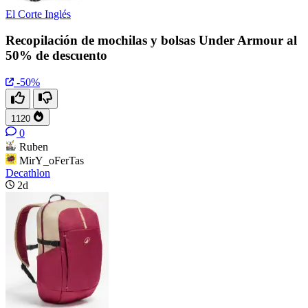
El Corte Inglés
Recopilación de mochilas y bolsas Under Armour al
50% de descuento
-50%
1120
0
Ruben
MirY_oFerTas
Decathlon
2d