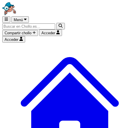
Menú
Compartir chollo
Acceder
Acceder