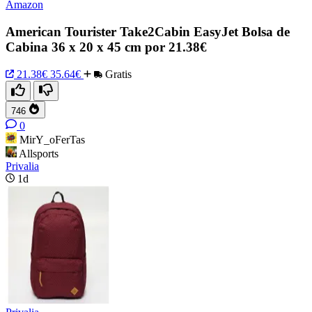
Amazon
American Tourister Take2Cabin EasyJet Bolsa de
Cabina 36 x 20 x 45 cm por 21.38€
21.38€
35.64€
Gratis
746
0
MirY_oFerTas
Allsports
Privalia
1d