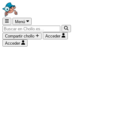
Menú
Compartir chollo
Acceder
Acceder