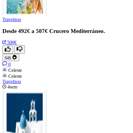
Travelzoo
Desde 492€ a 507€ Crucero Mediterráneo.
500€
545
0
Celeste
Celeste
Travelzoo
4sem