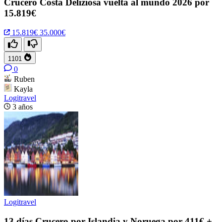
Crucero Costa Deliziosa vuelta al mundo 2026 por
15.819€
15.819€
35.000€
1101
0
Ruben
Kayla
Logitravel
3 años
Logitravel
13 días Crucero por Islandia y Noruega por 411€ +