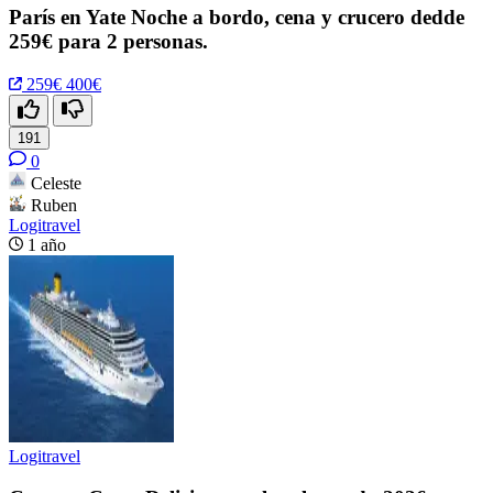
París en Yate Noche a bordo, cena y crucero dedde
259€ para 2 personas.
259€
400€
191
0
Celeste
Ruben
Logitravel
1 año
Logitravel