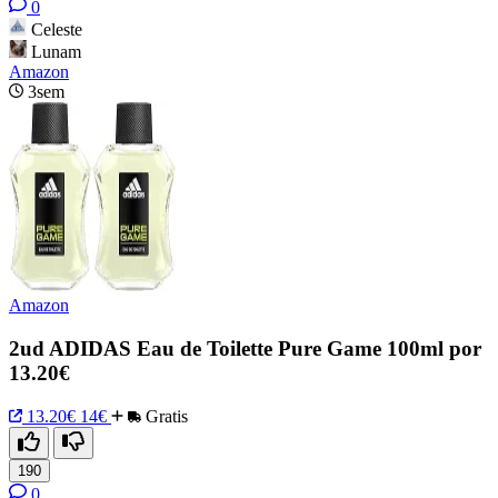
0
Celeste
Lunam
Amazon
3sem
Amazon
2ud ADIDAS Eau de Toilette Pure Game 100ml por
13.20€
13.20€
14€
Gratis
190
0