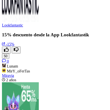
Lookfantastic
15% descuento desde la App Lookfantastik
-15%
50
0
Lunam
MirY_oFerTas
Miravia
2 años