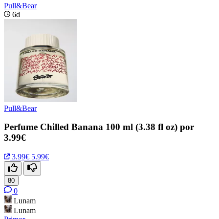
Pull&Bear
6d
Pull&Bear
Perfume Chilled Banana 100 ml (3.38 fl oz) por
3.99€
3.99€
5.99€
80
0
Lunam
Lunam