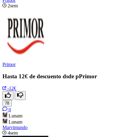
Primor
2sem
Primor
Hasta 12€ de descuento dsde pPrimor
-12€
78
0
Lunam
Lunam
Marvimundo
4sem