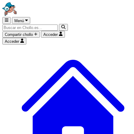
Menú
Compartir chollo
Acceder
Acceder