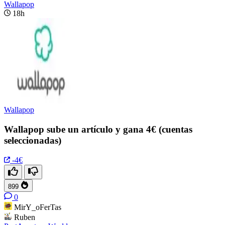
Wallapop
18h
Wallapop
Wallapop sube un artículo y gana 4€ (cuentas
seleccionadas)
-4€
899
0
MirY_oFerTas
Ruben