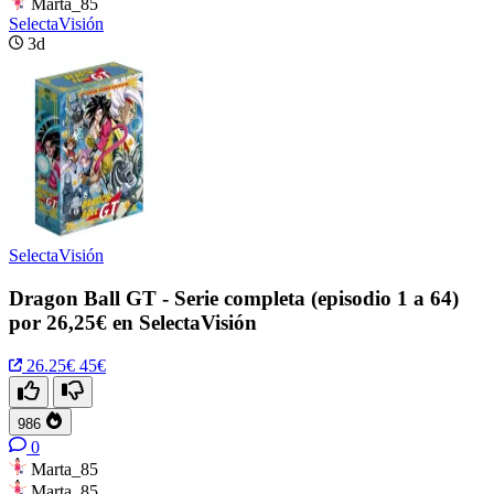
Marta_85
SelectaVisión
3d
SelectaVisión
Dragon Ball GT - Serie completa (episodio 1 a 64)
por 26,25€ en SelectaVisión
26.25€
45€
986
0
Marta_85
Marta_85