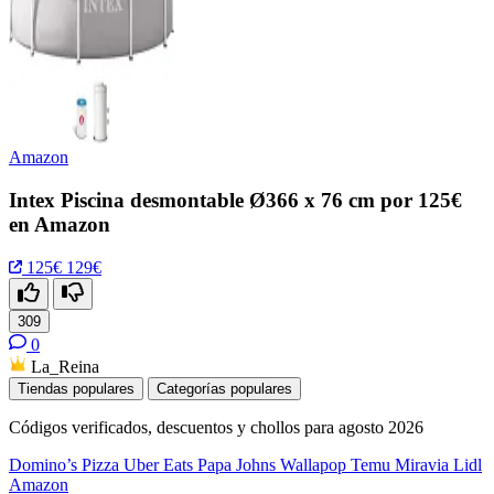
Amazon
Intex Piscina desmontable Ø366 x 76 cm por 125€
en Amazon
125€
129€
309
0
La_Reina
Tiendas populares
Categorías populares
Códigos verificados, descuentos y chollos para agosto 2026
Domino’s Pizza
Uber Eats
Papa Johns
Wallapop
Temu
Miravia
Lidl
Amazon