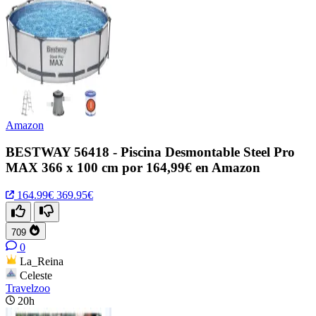
Amazon
BESTWAY 56418 - Piscina Desmontable Steel Pro
MAX 366 x 100 cm por 164,99€ en Amazon
164.99€
369.95€
709
0
La_Reina
Celeste
Travelzoo
20h