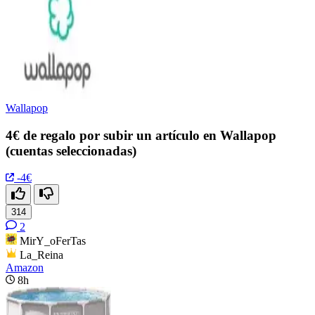
Wallapop
4€ de regalo por subir un artículo en Wallapop
(cuentas seleccionadas)
-4€
314
2
MirY_oFerTas
La_Reina
Amazon
8h