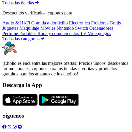
Todas las tiendas
Descuentos verificados, cupones para
Audio & Hi-Fi
Comida a domicilio
Electrónica
Freidoras
Gratis
Juguetes
Maquillaje
Móviles
Nintendo Switch
Ordenadores
Perfume
Portátiles
Ropa y complementos
TV
Videojuegos
Todas las categorías
¡Chollo.es encuentra las mejores ofertas! Precios únicos, descuentos
promocionales, cupones para tus tiendas favoritas y productos
gratuitos para los amantes de los chollos!
Descarga la App
Síguenos