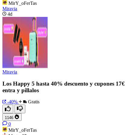
MirY_oFerTas
Miravia
4d
Miravia
Los Happy 5 hasta 40% descuento y cupones 17€
entra y pillalos
-40%
Gratis
1146
0
MirY_oFerTas