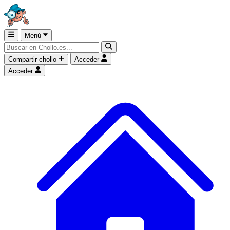
Menú
Compartir chollo
Acceder
Acceder