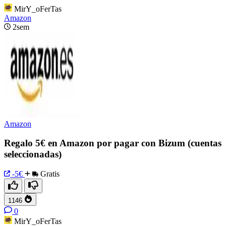
MirY_oFerTas
Amazon
2sem
Amazon
Regalo 5€ en Amazon por pagar con Bizum (cuentas
seleccionadas)
-5€
Gratis
1146
0
MirY_oFerTas